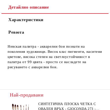
Детайлно описание
Характеристики
Ние ще се свържем с вас в рамките на работния ден.
Ревюта
Невская палитра - акварелни бои познати на
поколения художници. Висок клас пигменти, наситени
цветове, висока степен на светлоустойчивост в
палитра от 99 цвята - просто се насладете на
рисуването с акварелни бои.
Най-продавани
СИНТЕТИЧНА ПЛОСКА ЧЕТКА С
ОВАЛЕН ВРЪХ - GIOCONDA 273 -