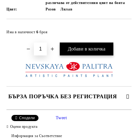
различава от действителния цвят на боята
Цвят:
Розов
Лилав
Добави в желани
Има в наличност
6
броя
БЪРЗА ПОРЪЧКА БЕЗ РЕГИСТРАЦИЯ
САМО ПОПЪЛНЕТЕ 4 ПОЛЕТА
Tweet
Сподели
Оцени продукта
Информация за Съответствие