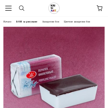
Начало
БОИ за рисуване
Акварелни бои
Цветове акварелни бои