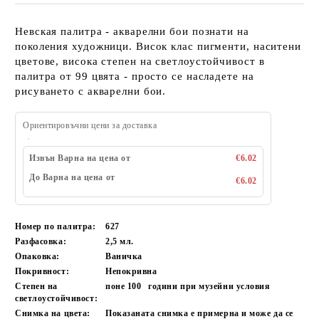
Невская палитра - акварелни бои познати на
поколения художници. Висок клас пигменти, наситени
цветове, висока степен на светлоустойчивост в
палитра от 99 цвята - просто се насладете на
рисуването с акварелни бои.
Ориентировъчни цени за доставка
Извън Варна на цена от
€6.02
До Варна на цена от
€6.02
Номер по палитра:
627
Разфасовка:
2,5 мл.
Опаковка:
Ваничка
Покривност:
Непокривна
Степен на
поне 100
години при музейни условия
светлоустойчивост:
Снимка на цвета:
Показаната снимка е примерна и може да се