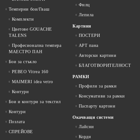
Филц
Темперни бои/Гваш
Лепила
Комплекти
Картини
Цветове GOUACHE
TALENS
ПОСТЕРИ
Професионална темпера
АРТ пана
МАЕСТРО ПАН
Авторски картини
Бои за стъкло
БЛАГОТВОРИТЕЛНОСТ
PEBEO Vitrea 160
РАМКИ
MAIMERI idea vetro
Профили за рамки
Контури
Консумативи за рамки
Бои и контури за текстил
Паспарту картони
Контури
Окачващи системи
Позлата
Лайсни
СПРЕЙОВЕ
Корди