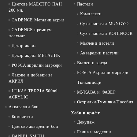
Цветове МАЕСТРО ПАН
Пастели
200 мл.
Комплекти
CADENCE Металик акрил
Сухи пастели MUNGYO
CADENCE премиум
Сухи пастели KOHINOOR
полумат
Маслени пастели
Декор-акрил
Акварелни пастели
Декор-акрил МЕТАЛИК
Въглен и креда
POSCA акрилни маркери
POSCA Акрилни маркери
Лакове и добавки за
АКРИЛ
Тънкописци
LUKAS TERZIA 500ml
МУКАВА и ФАЗЕР
ACRYLIC
Острилки/Гумички/Пособия
Акварелни бои
Хоби и крафт
Комплекти
Декупаж
Цветове акварелни бои
Глина и моделин
DANIEL SMITH