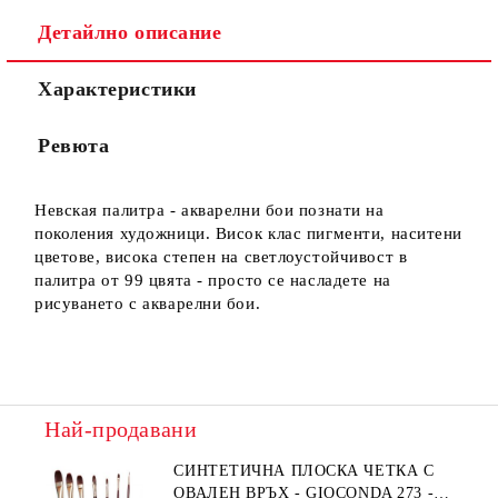
Детайлно описание
Характеристики
Ние ще се свържем с вас в рамките на работния ден.
Ревюта
Невская палитра - акварелни бои познати на
поколения художници. Висок клас пигменти, наситени
цветове, висока степен на светлоустойчивост в
палитра от 99 цвята - просто се насладете на
рисуването с акварелни бои.
Най-продавани
СИНТЕТИЧНА ПЛОСКА ЧЕТКА С
ОВАЛЕН ВРЪХ - GIOCONDA 273 -