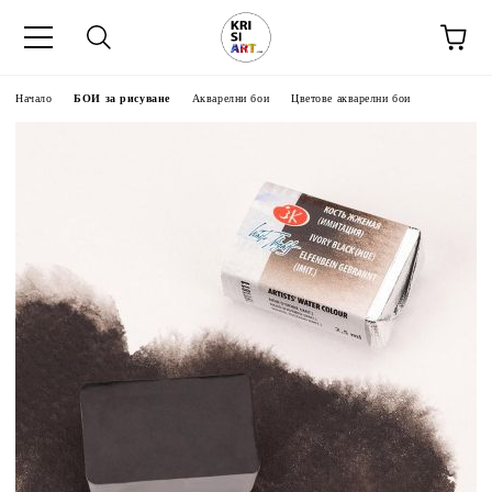
Начало
БОИ за рисуване
Акварелни бои
Цветове акварелни бои