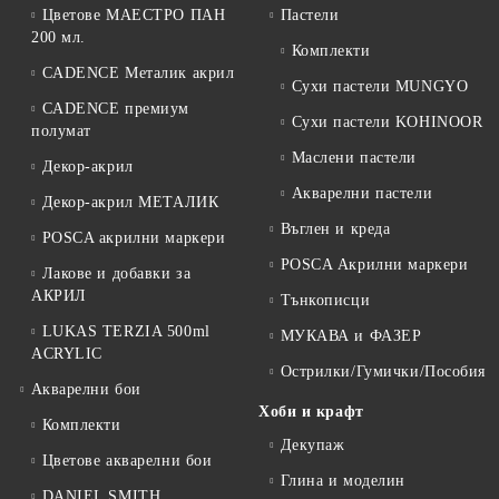
Цветове МАЕСТРО ПАН
Пастели
200 мл.
Комплекти
CADENCE Металик акрил
Сухи пастели MUNGYO
CADENCE премиум
Сухи пастели KOHINOOR
полумат
Маслени пастели
Декор-акрил
Акварелни пастели
Декор-акрил МЕТАЛИК
Въглен и креда
POSCA акрилни маркери
POSCA Акрилни маркери
Лакове и добавки за
АКРИЛ
Тънкописци
LUKAS TERZIA 500ml
МУКАВА и ФАЗЕР
ACRYLIC
Острилки/Гумички/Пособия
Акварелни бои
Хоби и крафт
Комплекти
Декупаж
Цветове акварелни бои
Глина и моделин
DANIEL SMITH