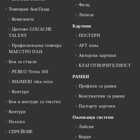
Филц
Темперни бои/Гваш
Лепила
Комплекти
Картини
Цветове GOUACHE
TALENS
ПОСТЕРИ
Професионална темпера
АРТ пана
МАЕСТРО ПАН
Авторски картини
Бои за стъкло
БЛАГОТВОРИТЕЛНОСТ
PEBEO Vitrea 160
РАМКИ
MAIMERI idea vetro
Профили за рамки
Контури
Консумативи за рамки
Бои и контури за текстил
Паспарту картони
Контури
Окачващи системи
Позлата
Лайсни
СПРЕЙОВЕ
Корди