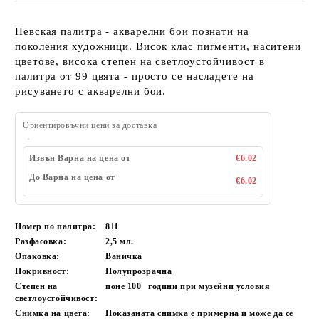
Невская палитра - акварелни бои познати на
поколения художници. Висок клас пигменти, наситени
цветове, висока степен на светлоустойчивост в
палитра от 99 цвята - просто се насладете на
рисуването с акварелни бои.
Ориентировъчни цени за доставка
Извън Варна на цена от
€6.02
До Варна на цена от
€6.02
Номер по палитра:
811
Разфасовка:
2,5 мл.
Опаковка:
Ваничка
Покривност:
Полупрозрачна
Степен на
поне 100
години при музейни условия
светлоустойчивост:
Снимка на цвета:
Показаната снимка е примерна и може да се