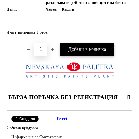
различава от действителния цвят на боята
Цвят:
Черен
Кафяв
Добави в желани
Има в наличност
6
броя
БЪРЗА ПОРЪЧКА БЕЗ РЕГИСТРАЦИЯ
САМО ПОПЪЛНЕТЕ 4 ПОЛЕТА
Tweet
Сподели
Оцени продукта
Информация за Съответствие