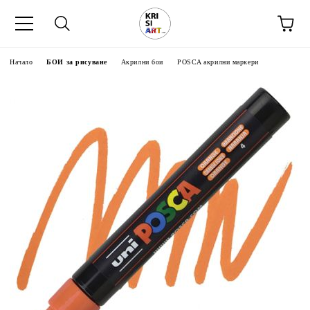
Начало
БОИ за рисуване
Акрилни бои
POSCA акрилни маркери