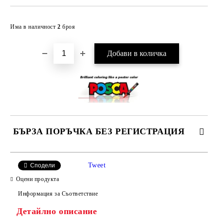
Добави в желани
Има в наличност
2
броя
БЪРЗА ПОРЪЧКА БЕЗ РЕГИСТРАЦИЯ
САМО ПОПЪЛНЕТЕ 4 ПОЛЕТА
Tweet
Сподели
Оцени продукта
Информация за Съответствие
Детайлно описание