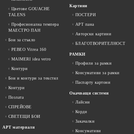
Картини
Цветове GOUACHE
TALENS
ПОСТЕРИ
Професионална темпера
АРТ пана
МАЕСТРО ПАН
Авторски картини
Бои за стъкло
БЛАГОТВОРИТЕЛНОСТ
PEBEO Vitrea 160
РАМКИ
MAIMERI idea vetro
Профили за рамки
Контури
Консумативи за рамки
Бои и контури за текстил
Паспарту картони
Контури
Окачващи системи
Позлата
Лайсни
СПРЕЙОВЕ
Корди
СВЕТЕЩИ БОИ
Закачалки
АРТ материали
Консумативи