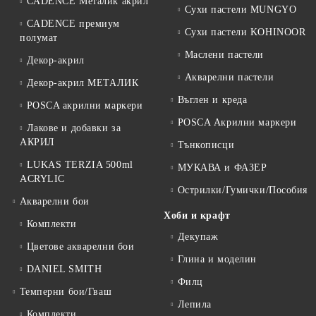
CADENCE Металик акрил
Сухи пастели MUNGYO
CADENCE премиум
Сухи пастели KOHINOOR
полумат
Маслени пастели
Декор-акрил
Акварелни пастели
Декор-акрил МЕТАЛИК
Въглен и креда
POSCA акрилни маркери
POSCA Акрилни маркери
Лакове и добавки за
АКРИЛ
Тънкописци
LUKAS TERZIA 500ml
МУКАВА и ФАЗЕР
ACRYLIC
Острилки/Гумички/Пособия
Акварелни бои
Хоби и крафт
Комплекти
Декупаж
Цветове акварелни бои
Глина и моделин
DANIEL SMITH
Филц
Темперни бои/Гваш
Лепила
Комплекти