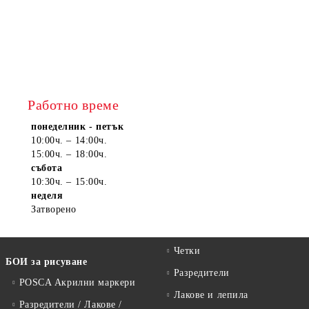
Работно време
понеделник - петък
10:00ч. – 14:00ч.
15:00ч. – 18:00ч.
събота
10:30ч. – 15:00ч.
неделя
Затворено
Четки
БОИ за рисуване
Разредители
POSCA Акрилни маркери
Лакове и лепила
Разредители / Лакове /