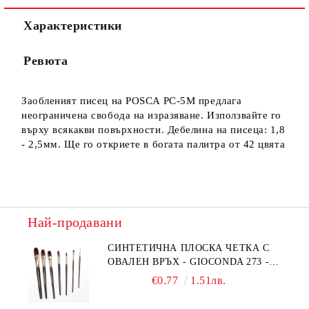
Характеристики
Ние ще се свържем с вас в рамките на работния ден.
Ревюта
Заобленият писец на POSCA PC-5M предлага
неограничена свобода на изразяване. Използвайте го
върху всякакви повърхности. Дебелина на писеца: 1,8
- 2,5мм. Ще го откриете в богата палитра от 42 цвята
Най-продавани
СИНТЕТИЧНА ПЛОСКА ЧЕТКА С
ОВАЛЕН ВРЪХ - GIOCONDA 273 -
№1/8
€0.77
1.51лв.