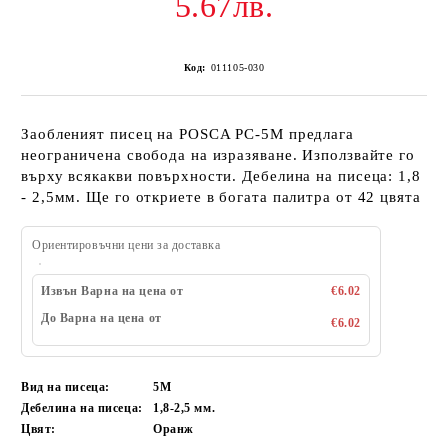
5.67лв.
Код:
011105-030
Заобленият писец на POSCA PC-5M предлага
неограничена свобода на изразяване. Използвайте го
върху всякакви повърхности. Дебелина на писеца: 1,8
- 2,5мм. Ще го откриете в богата палитра от 42 цвята
Ориентировъчни цени за доставка
Извън Варна на цена от
€6.02
До Варна на цена от
€6.02
Вид на писеца:
5M
Дебелина на писеца:
1,8-2,5 мм.
Цвят:
Оранж