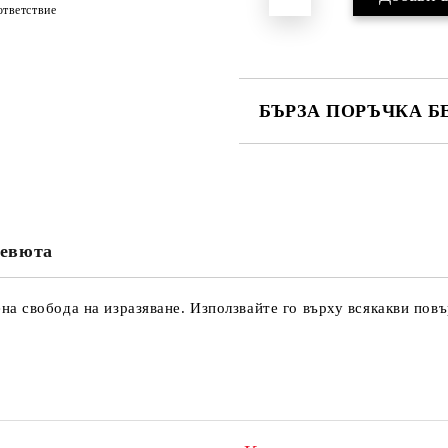
тветствие
БЪРЗА ПОРЪЧКА Б
САМО ПОПЪЛНЕТЕ 4 ПОЛЕТА
евюта
Ние ще се свържем с вас в рамки
 свобода на изразяване. Използвайте го върху всякакви повър