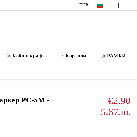
EUR
Хоби и крафт
Картини
РАМКИ
€2.90
аркер PC-5M -
5.67лв.