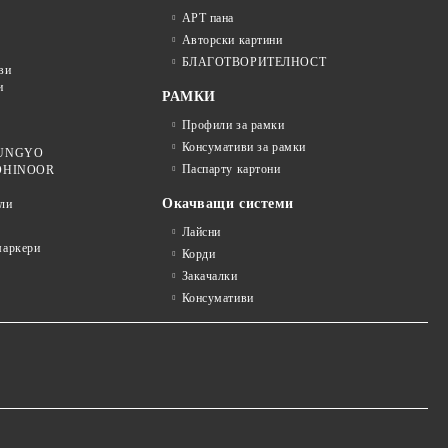
АРТ пана
Авторски картини
БЛАГОТВОРИТЕЛНОСТ
ви
и
РАМКИ
Профили за рамки
Консумативи за рамки
 MUNGYO
Паспарту картони
KOHINOOR
Окачващи системи
ли
Лайсни
аркери
Корди
Закачалки
Консумативи