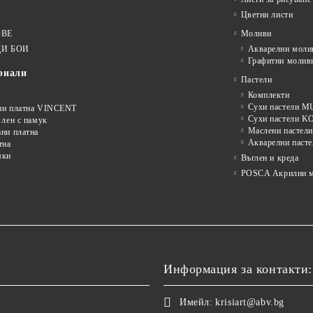
Цветни листи
ОВЕ
Моливи
И БОИ
Акварелни моли
Графитни молив
риали
Пастели
Комплекти
Сухи пастели
ни платна VINCENT
Сухи пастели 
 лен с памук
Маслени пастели
ни платна
Акварелни пасте
тна
мки
Въглен и креда
POSCA Акрилни м
Информация за контакти:
Имейл:
krisiart@abv.bg