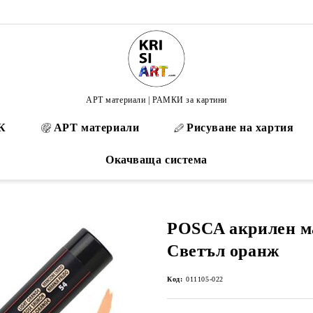
АРТ материали | РАМКИ за картини
К
АРТ материали
Рисуване на хартия
Окачваща система
POSCA акрилен м
Светъл оранж
Код:
011105-022