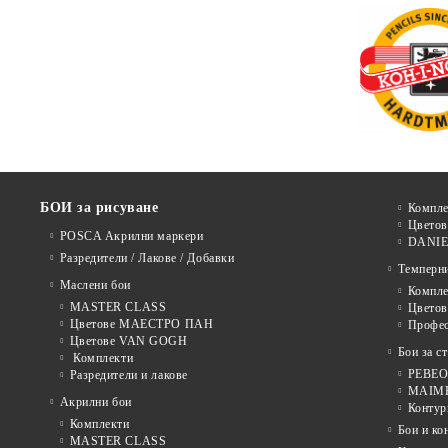
БОИ за рисуване
Компле
Цветов
POSCA Акрилни маркери
DANIE
Разредители / Лакове / Добавки
Темперн
Маслени бои
Компле
MASTER CLASS
Цвето
Цветове МАЕСТРО ПАН
Профе
Цветове VAN GOGH
Бои за с
Комплекти
PEBEO 
Разредители и лакове
MAIMER
Акрилни бои
Контур
Комплекти
Бои и ко
MASTER CLASS