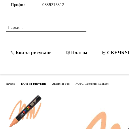
Профил
0889315812
Бои за рисуване
Платна
СКЕЧБУ
Начало
БОИ за рисуване
Акрилни бои
POSCA акрилни маркери