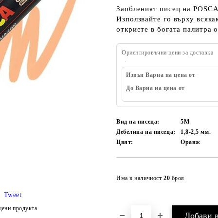
Заобленият писец на POSCA
Използвайте го върху всяка
откриете в богата палитра о
Ориентировъчни цени за доставка
Извън Варна на цена от
До Варна на цена от
Вид на писеца:
5M
Дебелина на писеца:
1,8-2,5 мм.
Цвят:
Оранж
Има в наличност
20
броя
Tweet
цени продукта