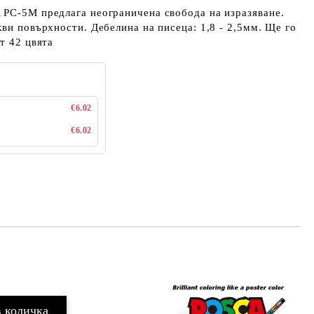
 PC-5M предлага неограничена свобода на изразяване.
кви повърхности. Дебелина на писеца: 1,8 - 2,5мм. Ще го
т 42 цвята
€6.02
€6.02
Добави в желани