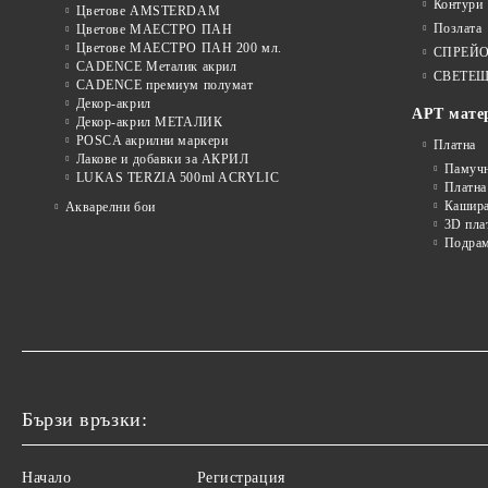
Контури
Цветове AMSTERDAM
Позлата
Цветове МАЕСТРО ПАН
Цветове МАЕСТРО ПАН 200 мл.
СПРЕЙ
CADENCE Металик акрил
СВЕТЕЩ
CADENCE премиум полумат
Декор-акрил
АРТ мате
Декор-акрил МЕТАЛИК
POSCA акрилни маркери
Платна
Лакове и добавки за АКРИЛ
Памуч
LUKAS TERZIA 500ml ACRYLIC
Платна
Кашира
Акварелни бои
3D пла
Подра
Бързи връзки:
Начало
Регистрация