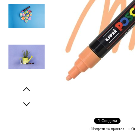
Prev
Next
Сподели
Изпрати на приятел
О