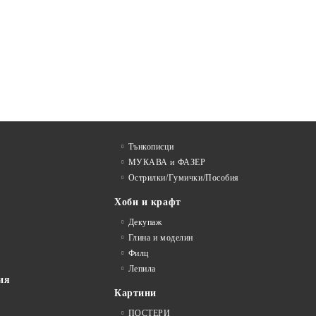
Тънкописци
МУКАВА и ФАЗЕР
Острилки/Гумички/Пособия
Хоби и крафт
Декупаж
Глина и моделин
Филц
Лепила
ия
Картини
ПОСТЕРИ