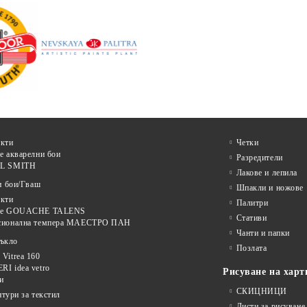
кти
Четки
е акварелни бои
Разредители
L SMITH
Лакове и лепила
и бои/Гваш
Шпакли и ножове
кти
Палитри
ве GOUACHE TALENS
Стативи
сионална темпера МАЕСТРО ПАН
Чанти и папки
тъкло
Позлата
Vitrea 160
I idea vetro
Рисуване на харт
и
СКИЦНИЦИ
нтури за текстил
Листи за рисуване