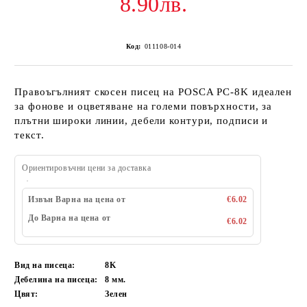
8.90лв.
Код:
011108-014
Правоъгълният скосен писец на POSCA PC-8K идеален
за фонове и оцветяване на големи повърхности, за
плътни широки линии, дебели контури, подписи и
текст.
Ориентировъчни цени за доставка
Извън Варна на цена от
€6.02
До Варна на цена от
€6.02
Вид на писеца:
8K
Дебелина на писеца:
8 мм.
Цвят:
Зелен