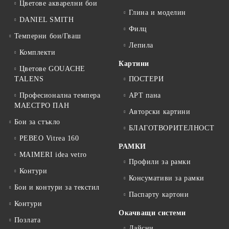
Цветове акварелни бои
Глина и моделин
DANIEL SMITH
Филц
Темперни бои/Гваш
Лепила
Комплекти
Картини
Цветове GOUACHE
TALENS
ПОСТЕРИ
Професионална темпера
АРТ пана
МАЕСТРО ПАН
Авторски картини
Бои за стъкло
БЛАГОТВОРИТЕЛНОСТ
PEBEO Vitrea 160
РАМКИ
MAIMERI idea vetro
Профили за рамки
Контури
Консумативи за рамки
Бои и контури за текстил
Паспарту картони
Контури
Окачващи системи
Позлата
Лайсни