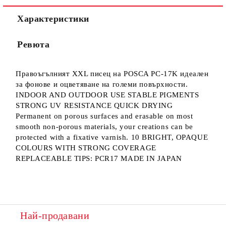
Характеристики
Ние ще се свържем с вас в рамките на работния ден.
Ревюта
Правоъгълният XXL писец на POSCA PC-17K идеален
за фонове и оцветяване на големи повърхности.
INDOOR AND OUTDOOR USE STABLE PIGMENTS
STRONG UV RESISTANCE QUICK DRYING
Permanent on porous surfaces and erasable on most
smooth non-porous materials, your creations can be
protected with a fixative varnish. 10 BRIGHT, OPAQUE
COLOURS WITH STRONG COVERAGE
REPLACEABLE TIPS: PCR17 MADE IN JAPAN
Най-продавани