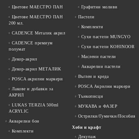
Цветове МАЕСТРО ПАН
Графитни моливи
Цветове МАЕСТРО ПАН
Пастели
200 мл.
Комплекти
CADENCE Металик акрил
Сухи пастели MUNGYO
CADENCE премиум
Сухи пастели KOHINOOR
полумат
Маслени пастели
Декор-акрил
Акварелни пастели
Декор-акрил МЕТАЛИК
Въглен и креда
POSCA акрилни маркери
POSCA Акрилни маркери
Лакове и добавки за
АКРИЛ
Тънкописци
LUKAS TERZIA 500ml
МУКАВА и ФАЗЕР
ACRYLIC
Острилки/Гумички/Пособия
Акварелни бои
Хоби и крафт
Комплекти
Декупаж