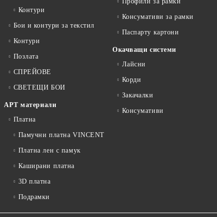
Профили за рамки
Контури
Консумативи за рамки
Бои и контури за текстил
Паспарту картони
Контури
Окачващи системи
Позлата
Лайсни
СПРЕЙОВЕ
Корди
СВЕТЕЩИ БОИ
Закачалки
АРТ материали
Консумативи
Платна
Памучни платна VINCENT
Платна лен с памук
Каширани платна
3D платна
Подрамки