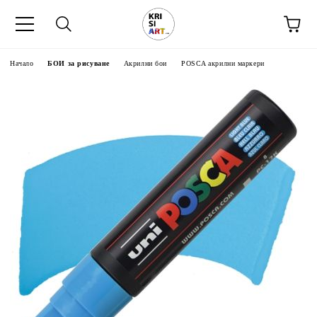
Начало
БОИ за рисуване
Акрилни бои
POSCA акрилни маркери