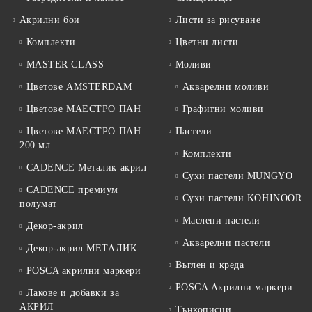
Акрилни бои
Листи за рисуване
Комплекти
Цветни листи
MASTER CLASS
Моливи
Цветове AMSTERDAM
Акварелни моливи
Цветове МАЕСТРО ПАН
Графитни моливи
Цветове МАЕСТРО ПАН
Пастели
200 мл.
Комплекти
CADENCE Металик акрил
Сухи пастели MUNGYO
CADENCE премиум
Сухи пастели KOHINOOR
полумат
Маслени пастели
Декор-акрил
Акварелни пастели
Декор-акрил МЕТАЛИК
Въглен и креда
POSCA акрилни маркери
POSCA Акрилни маркери
Лакове и добавки за
АКРИЛ
Тънкописци