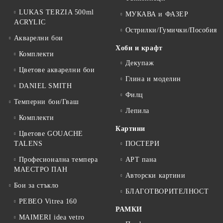
LUKAS TERZIA 500ml
МУКАВА и ФАЗЕР
ACRYLIC
Острилки/Гумички/Пособия
Акварелни бои
Хоби и крафт
Комплекти
Декупаж
Цветове акварелни бои
Глина и моделин
DANIEL SMITH
Филц
Темперни бои/Гваш
Лепила
Комплекти
Картини
Цветове GOUACHE
TALENS
ПОСТЕРИ
Професионална темпера
АРТ пана
МАЕСТРО ПАН
Авторски картини
Бои за стъкло
БЛАГОТВОРИТЕЛНОСТ
PEBEO Vitrea 160
РАМКИ
MAIMERI idea vetro