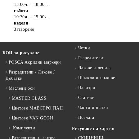
15:00ч. – 18:00ч.
събота
10:30ч. – 15:00ч.
неделя
Затворено
Четки
БОИ за рисуване
Разредители
POSCA Акрилни маркери
Лакове и лепила
Разредители / Лакове /
Шпакли и ножове
Добавки
Палитри
Маслени бои
Стативи
MASTER CLASS
Чанти и папки
Цветове МАЕСТРО ПАН
Позлата
Цветове VAN GOGH
Комплекти
Рисуване на хартия
Разредители и лакове
СКИЦНИЦИ