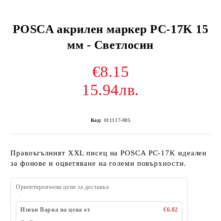
POSCA акрилен маркер PC-17K 15
мм - Светлосин
€8.15
15.94лв.
Код:
011117-005
Правоъгълният XXL писец на POSCA PC-17K идеален
за фонове и оцветяване на големи повърхности.
Ориентировъчни цени за доставка
Извън Варна на цена от
€6.02