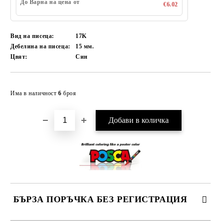
До Варна на цена от
€6.02
Вид на писеца:
17K
Дебелина на писеца:
15 мм.
Цвят:
Син
Добави в желани
Има в наличност
6
броя
БЪРЗА ПОРЪЧКА БЕЗ РЕГИСТРАЦИЯ