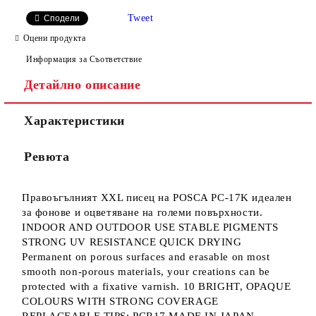
САМО ПОПЪЛНЕТЕ 4 ПОЛЕТА
Tweet
Сподели
Оцени продукта
Информация за Съответствие
Детайлно описание
Характеристики
Ние ще се свържем с вас в рамките на работния ден.
Ревюта
Правоъгълният XXL писец на POSCA PC-17K идеален
за фонове и оцветяване на големи повърхности.
INDOOR AND OUTDOOR USE STABLE PIGMENTS
STRONG UV RESISTANCE QUICK DRYING
Permanent on porous surfaces and erasable on most
smooth non-porous materials, your creations can be
protected with a fixative varnish. 10 BRIGHT, OPAQUE
COLOURS WITH STRONG COVERAGE