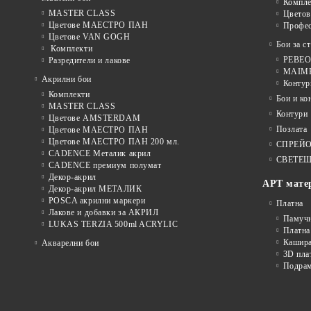
Компле
MASTER CLASS
Цвето
Цветове МАЕСТРО ПАН
Профе
Цветове VAN GOGH
Бои за с
Комплекти
PEBEO 
Разредители и лакове
MAIMER
Акрилни бои
Контур
Комплекти
Бои и ко
MASTER CLASS
Контури
Цветове AMSTERDAM
Позлата
Цветове МАЕСТРО ПАН
Цветове МАЕСТРО ПАН 200 мл.
СПРЕЙ
CADENCE Металик акрил
СВЕТЕЩ
CADENCE премиум полумат
Декор-акрил
АРТ мате
Декор-акрил МЕТАЛИК
POSCA акрилни маркери
Платна
Лакове и добавки за АКРИЛ
Памуч
LUKAS TERZIA 500ml ACRYLIC
Платна
Кашира
Акварелни бои
3D пла
Подра