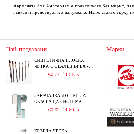
Акрилната боя Амстердам е практически без мирис, пали
гъвкав и предотвратява напукване. Използвайте върху пл
Най-продавани
Марки
СИНТЕТИЧНА ПЛОСКА
ЧЕТКА С ОВАЛЕН ВРЪХ -
GIOCONDA 273 - №1/8
€0.77
1.51лв.
ЗАКАЧАЛКА ДО 4 КГ. ЗА
ОКАЧВАЩА СИСТЕМА
€0.92
1.80лв.
КРЪГЛА ЧЕТКА,