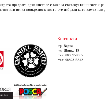
трата предлага ярки цветове с висока светлоустойчивост и ра
атно или всяка повърхност, която сте избрали като камък или 
Контакти
гр. Варна
ул. Шипка 19
тел: 0885950855
тел: 0889315812