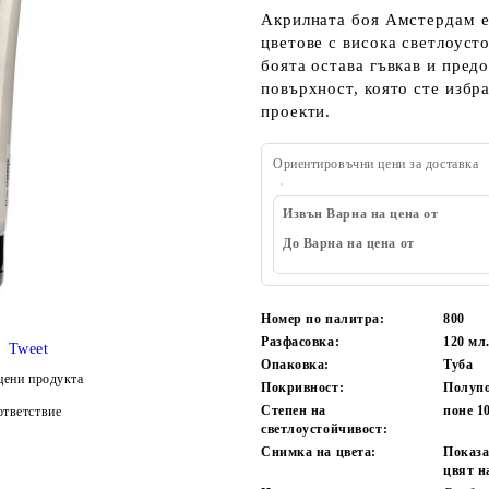
Акрилната боя Амстердам е 
цветове с висока светлоуст
боята остава гъвкав и пред
повърхност, която сте избр
проекти.
Ориентировъчни цени за доставка
Извън Варна на цена от
До Варна на цена от
Номер по палитра:
800
Разфасовка:
120 мл
Tweet
Опаковка:
Туба
цени продукта
Покривност:
Полуп
Степен на
поне 1
тветствие
светлоустойчивост:
Снимка на цвета:
Показа
цвят н