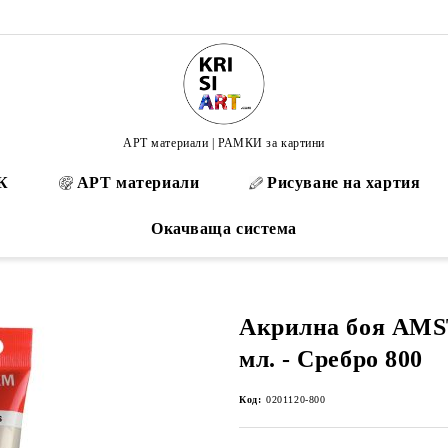
АРТ материали | РАМКИ за картини
К
АРТ материали
Рисуване на хартия
Окачваща система
Акрилна боя AM
мл. - Сребро 800
Код:
0201120-800