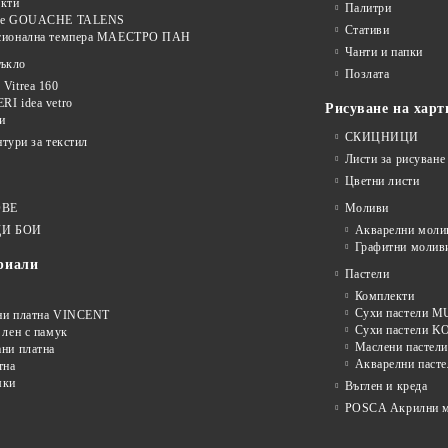
кти
Палитри
ве GOUACHE TALENS
Стативи
сионална темпера МАЕСТРО ПАН
Чанти и папки
тъкло
Позлата
Vitrea 160
I idea vetro
Рисуване на харт
и
СКИЦНИЦИ
нтури за текстил
Листи за рисуване
Цветни листи
ОВЕ
Моливи
И БОИ
Акварелни моли
Графитни молив
риали
Пастели
Комплекти
Сухи пастели
ни платна VINCENT
Сухи пастели 
 лен с памук
Маслени пастели
ни платна
Акварелни пасте
тна
мки
Въглен и креда
POSCA Акрилни м