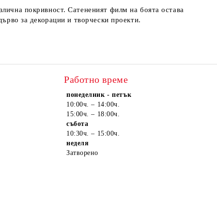
злична покривност. Сатененият филм на боята остава
дърво за декорации и творчески проекти.
Работно време
понеделник - петък
10:00ч. – 14:00ч.
15:00ч. – 18:00ч.
събота
10:30ч. – 15:00ч.
неделя
Затворено