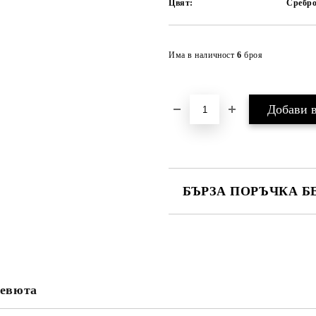
Цвят:
Сребр
Има в наличност
6
броя
БЪРЗА ПОРЪЧКА Б
САМО ПОПЪЛНЕТЕ 4 ПОЛЕТА
евюта
Ние ще се свържем с вас в рамки