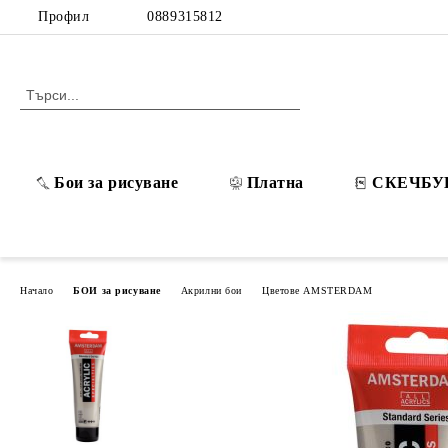
Профил
0889315812
Бои за рисуване
Платна
СКЕЧБУ
Начало
БОИ за рисуване
Акрилни бои
Цветове AMSTERDAM