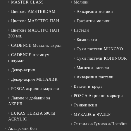
MASTER CLASS
Моливи
Цветове AMSTERDAM
Акварелни моливи
Цветове МАЕСТРО ПАН
Графитни моливи
Цветове МАЕСТРО ПАН
Пастели
200 мл.
Комплекти
CADENCE Металик акрил
Сухи пастели MUNGYO
CADENCE премиум
Сухи пастели KOHINOOR
полумат
Маслени пастели
Декор-акрил
Акварелни пастели
Декор-акрил МЕТАЛИК
Въглен и креда
POSCA акрилни маркери
POSCA Акрилни маркери
Лакове и добавки за
АКРИЛ
Тънкописци
LUKAS TERZIA 500ml
МУКАВА и ФАЗЕР
ACRYLIC
Острилки/Гумички/Пособия
Акварелни бои