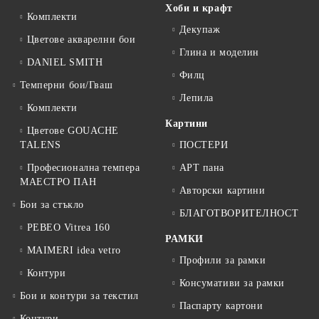
Хоби и крафт
Комплекти
Декупаж
Цветове акварелни бои
Глина и моделин
DANIEL SMITH
Филц
Темперни бои/Гваш
Лепила
Комплекти
Картини
Цветове GOUACHE
TALENS
ПОСТЕРИ
Професионална темпера
АРТ пана
МАЕСТРО ПАН
Авторски картини
Бои за стъкло
БЛАГОТВОРИТЕЛНОСТ
PEBEO Vitrea 160
РАМКИ
MAIMERI idea vetro
Профили за рамки
Контури
Консумативи за рамки
Бои и контури за текстил
Паспарту картони
Контури