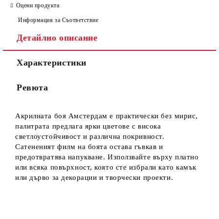
Оцени продукта
Информация за Съответствие
Детайлно описание
Характеристики
Ние ще се свържем с вас в рамките на работния ден.
Ревюта
Акрилната боя Амстердам е практически без мирис,
палитрата предлага ярки цветове с висока
светлоустойчивост и различна покривност.
Сатененият филм на боята остава гъвкав и
предотвратява напукване. Използвайте върху платно
или всяка повърхност, която сте избрали като камък
или дърво за декорации и творчески проекти.