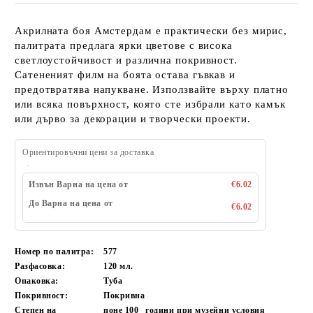
Акрилната боя Амстердам е практически без мирис,
палитрата предлага ярки цветове с висока
светлоустойчивост и различна покривност.
Сатененият филм на боята остава гъвкав и
предотвратява напукване. Използвайте върху платно
или всяка повърхност, която сте избрали като камък
или дърво за декорации и творчески проекти.
Ориентировъчни цени за доставка
Извън Варна на цена от
€6.02
До Варна на цена от
€6.02
Номер по палитра:
577
Разфасовка:
120 мл.
Опаковка:
Туба
Покривност:
Покривна
Степен на
поне 100
години при музейни условия