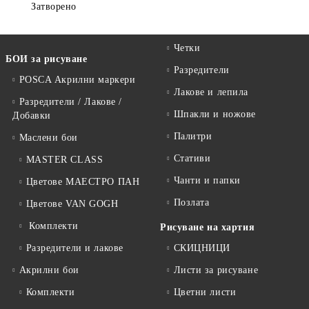
Затворено
Четки
БОИ за рисуване
Разредители
POSCA Акрилни маркери
Лакове и лепила
Разредители / Лакове /
Шпакли и ножове
Добавки
Палитри
Маслени бои
Стативи
MASTER CLASS
Чанти и папки
Цветове МАЕСТРО ПАН
Позлата
Цветове VAN GOGH
Комплекти
Рисуване на хартия
Разредители и лакове
СКИЦНИЦИ
Акрилни бои
Листи за рисуване
Комплекти
Цветни листи