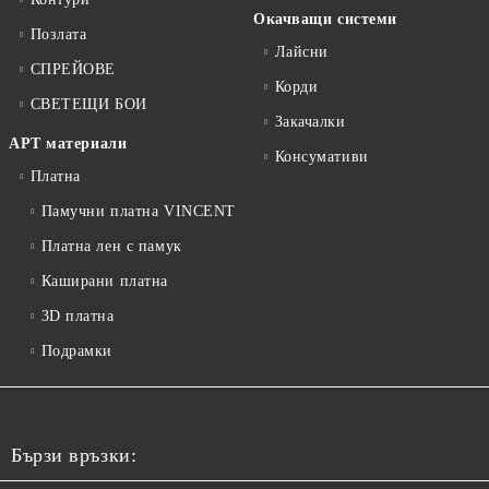
Окачващи системи
Позлата
Лайсни
СПРЕЙОВЕ
Корди
СВЕТЕЩИ БОИ
Закачалки
АРТ материали
Консумативи
Платна
Памучни платна VINCENT
Платна лен с памук
Каширани платна
3D платна
Подрамки
Бързи връзки: