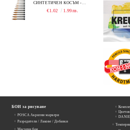
СИНТЕТИЧЕН КОСЪМ -
MILLENIUM 211 - №0
€1.02
1.99лв.
БОИ за рисуване
Компле
Цветов
POSCA Акрилни маркери
DANIE
Разредители / Лакове / Добавки
Темперн
Маслени бои