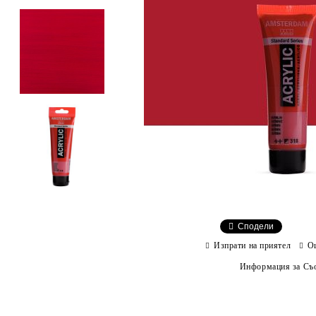
Сподели
Изпрати на приятел
О
Информация за Съо