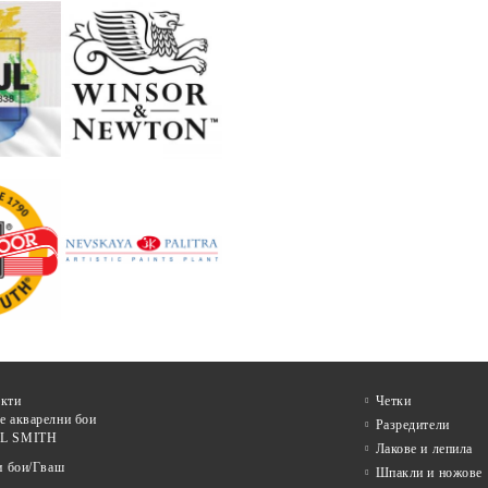
кти
Четки
е акварелни бои
Разредители
L SMITH
Лакове и лепила
и бои/Гваш
Шпакли и ножове