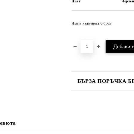
Цвят:
Черве
Има в наличност
6
броя
БЪРЗА ПОРЪЧКА Б
САМО ПОПЪЛНЕТЕ 4 ПОЛЕТА
евюта
Ние ще се свържем с вас в рамки