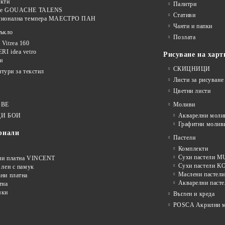
кти
Палитри
ве GOUACHE TALENS
Стативи
сионална темпера МАЕСТРО ПАН
Чанти и папки
тъкло
Позлата
Vitrea 160
I idea vetro
Рисуване на харт
и
СКИЦНИЦИ
нтури за текстил
Листи за рисуване
Цветни листи
ОВЕ
Моливи
И БОИ
Акварелни моли
Графитни молив
риали
Пастели
Комплекти
Сухи пастели
ни платна VINCENT
Сухи пастели 
 лен с памук
Маслени пастели
ни платна
Акварелни пасте
тна
мки
Въглен и креда
POSCA Акрилни м