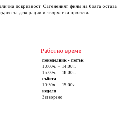
злична покривност. Сатененият филм на боята остава
дърво за декорации и творчески проекти.
Работно време
понеделник - петък
10:00ч. – 14:00ч.
15:00ч. – 18:00ч.
събота
10:30ч. – 15:00ч.
неделя
Затворено