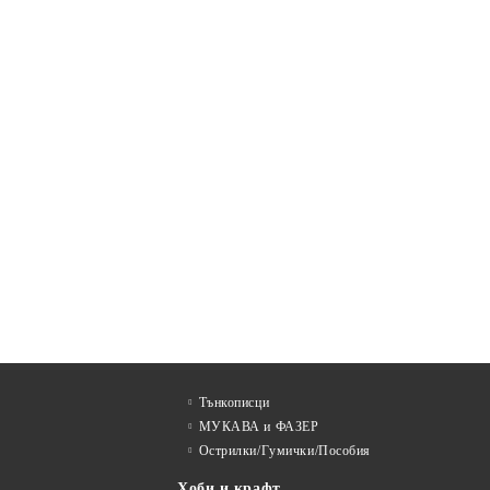
Тънкописци
МУКАВА и ФАЗЕР
Острилки/Гумички/Пособия
Хоби и крафт