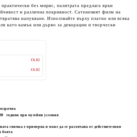
практически без мирис, палитрата предлага ярки
ойчивост и различна покривност. Сатененият филм на
отвратява напукване. Използвайте върху платно или всяка
али като камък или дърво за декорации и творчески
€6.02
€6.02
.
розрачна
00
години при музейни условия
ната снимка е примерна и може да се различава от действителния
а боята