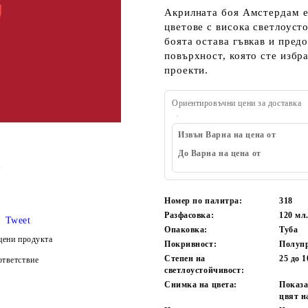
Акрилната боя Амстердам е 
цветове с висока светлоуст
боята остава гъвкав и пред
повърхност, която сте избр
проекти.
Ориентировъчни цени за доставка
Извън Варна на цена от
До Варна на цена от
Номер по палитра:
318
Разфасовка:
120 мл
Tweet
Опаковка:
Туба
цени продукта
Покривност:
Полуп
Степен на
25 до 1
тветствие
светлоустойчивост:
Снимка на цвета:
Показа
цвят н