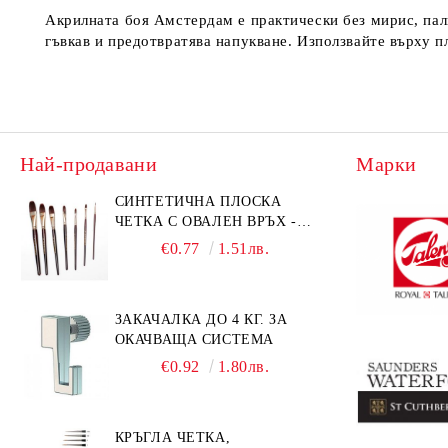
Акрилната боя Амстердам е практически без мирис, пали
гъвкав и предотвратява напукване. Използвайте върху пл
Най-продавани
Марки
СИНТЕТИЧНА ПЛОСКА
ЧЕТКА С ОВАЛЕН ВРЪХ -
GIOCONDA 273 - №1/8
€0.77
1.51лв.
ЗАКАЧАЛКА ДО 4 КГ. ЗА
ОКАЧВАЩА СИСТЕМА
€0.92
1.80лв.
КРЪГЛА ЧЕТКА,