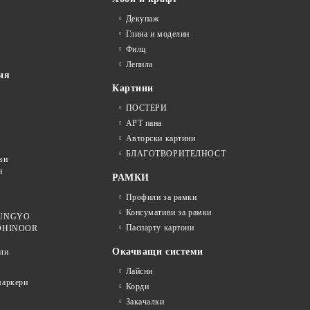
Декупаж
Глина и моделин
Филц
Лепила
ия
Картини
ПОСТЕРИ
АРТ пана
Авторски картини
БЛАГОТВОРИТЕЛНОСТ
ви
и
РАМКИ
Профили за рамки
Консумативи за рамки
 MUNGYO
Паспарту картони
KOHINOOR
Окачващи системи
ли
Лайсни
аркери
Корди
Закачалки