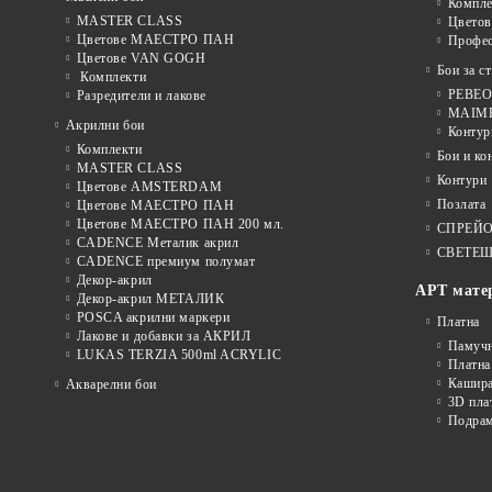
Компле
MASTER CLASS
Цвето
Цветове МАЕСТРО ПАН
Профе
Цветове VAN GOGH
Бои за с
Комплекти
PEBEO 
Разредители и лакове
MAIMER
Акрилни бои
Контур
Комплекти
Бои и ко
MASTER CLASS
Контури
Цветове AMSTERDAM
Позлата
Цветове МАЕСТРО ПАН
Цветове МАЕСТРО ПАН 200 мл.
СПРЕЙ
CADENCE Металик акрил
СВЕТЕЩ
CADENCE премиум полумат
Декор-акрил
АРТ мате
Декор-акрил МЕТАЛИК
POSCA акрилни маркери
Платна
Лакове и добавки за АКРИЛ
Памуч
LUKAS TERZIA 500ml ACRYLIC
Платна
Кашира
Акварелни бои
3D пла
Подра