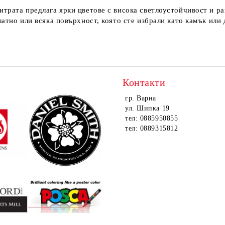
трата предлага ярки цветове с висока светлоустойчивост и ра
атно или всяка повърхност, която сте избрали като камък или 
Контакти
гр. Варна
ул. Шипка 19
тел: 0885950855
тел: 0889315812