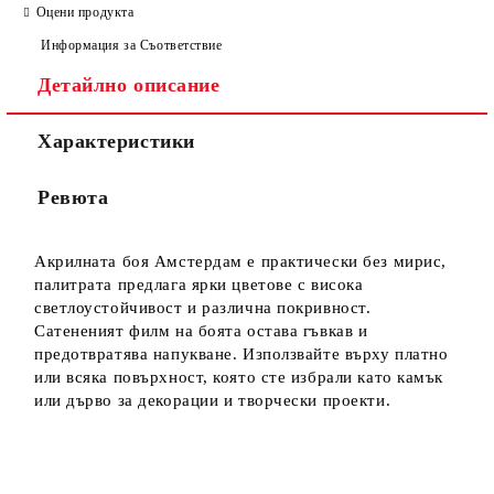
Оцени продукта
Информация за Съответствие
Детайлно описание
Характеристики
Ние ще се свържем с вас в рамките на работния ден.
Ревюта
Акрилната боя Амстердам е практически без мирис,
палитрата предлага ярки цветове с висока
светлоустойчивост и различна покривност.
Сатененият филм на боята остава гъвкав и
предотвратява напукване. Използвайте върху платно
или всяка повърхност, която сте избрали като камък
или дърво за декорации и творчески проекти.