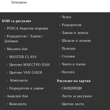
Затворено
Четки
БОИ за рисуване
Разредители
POSCA Акрилни маркери
Лакове и лепила
Разредители / Лакове /
Шпакли и ножове
Добавки
Палитри
Маслени бои
Стативи
MASTER CLASS
Чанти и папки
Цветове МАЕСТРО ПАН
Позлата
Цветове VAN GOGH
Комплекти
Рисуване на хартия
Разредители и лакове
СКИЦНИЦИ
Акрилни бои
Листи за рисуване
Комплекти
Цветни листи