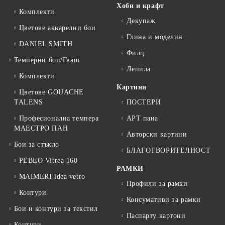
Хоби и крафт
Комплекти
Декупаж
Цветове акварелни бои
Глина и моделин
DANIEL SMITH
Филц
Темперни бои/Гваш
Лепила
Комплекти
Картини
Цветове GOUACHE
TALENS
ПОСТЕРИ
Професионална темпера
АРТ пана
МАЕСТРО ПАН
Авторски картини
Бои за стъкло
БЛАГОТВОРИТЕЛНОСТ
PEBEO Vitrea 160
РАМКИ
MAIMERI idea vetro
Профили за рамки
Контури
Консумативи за рамки
Бои и контури за текстил
Паспарту картони
Контури