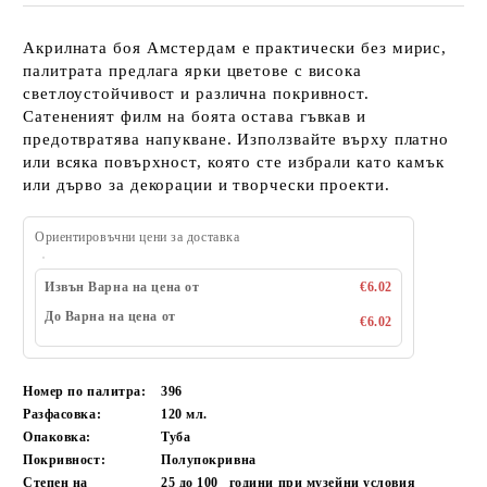
Акрилната боя Амстердам е практически без мирис,
палитрата предлага ярки цветове с висока
светлоустойчивост и различна покривност.
Сатененият филм на боята остава гъвкав и
предотвратява напукване. Използвайте върху платно
или всяка повърхност, която сте избрали като камък
или дърво за декорации и творчески проекти.
Ориентировъчни цени за доставка
Извън Варна на цена от
€6.02
До Варна на цена от
€6.02
Номер по палитра:
396
Разфасовка:
120 мл.
Опаковка:
Туба
Покривност:
Полупокривна
Степен на
25 до 100
години при музейни условия