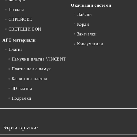
Окачващи системи
Позлата
Лайсни
СПРЕЙОВЕ
Корди
СВЕТЕЩИ БОИ
Закачалки
АРТ материали
Консумативи
Платна
Памучни платна VINCENT
Платна лен с памук
Каширани платна
3D платна
Подрамки
Бързи връзки: