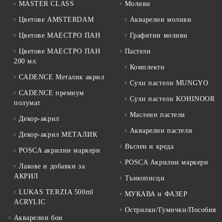
MASTER CLASS
Моливи
Цветове AMSTERDAM
Акварелни моливи
Цветове МАЕСТРО ПАН
Графитни моливи
Цветове МАЕСТРО ПАН
Пастели
200 мл.
Комплекти
CADENCE Металик акрил
Сухи пастели MUNGYO
CADENCE премиум
Сухи пастели KOHINOOR
полумат
Маслени пастели
Декор-акрил
Акварелни пастели
Декор-акрил МЕТАЛИК
Въглен и креда
POSCA акрилни маркери
POSCA Акрилни маркери
Лакове и добавки за
АКРИЛ
Тънкописци
LUKAS TERZIA 500ml
МУКАВА и ФАЗЕР
ACRYLIC
Острилки/Гумички/Пособия
Акварелни бои