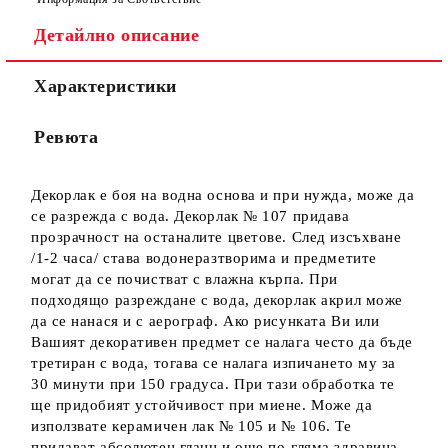
Детайлно описание
Характеристики
Ние ще се свържем с вас в рамките на работния ден.
Ревюта
Декорлак е боя на водна основа и при нужда, може да
се разрежда с вода. Декорлак № 107 придава
прозрачност на останалите цветове. След изсъхване
/1-2 часа/ става водонеразтворима и предметите
могат да се почистват с влажна кърпа. При
подходящо разреждане с вода, декорлак акрил може
да се нанася и с аерограф. Ако рисунката Ви или
Вашият декоративен предмет се налага често да бъде
третиран с вода, тогава се налага изпичането му за
30 минути при 150 градуса. При тази обработка те
ще придобият устойчивост при миене. Може да
използвате керамичен лак № 105 и № 106. Те
придават абсолютен гланц и още по-гляма здравина