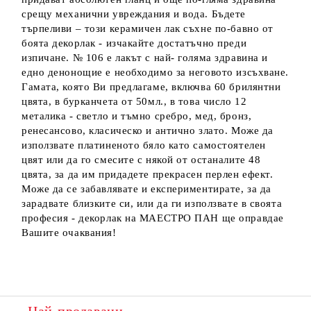
срещу механични увреждания и вода. Бъдете
търпеливи – този керамичен лак съхне по-бавно от
боята декорлак - изчакайте достатъчно преди
изпичане. № 106 е лакът с най- голяма здравина и
едно денонощие е необходимо за неговото изсъхване.
Гамата, която Ви предлагаме, включва 60 брилянтни
цвята, в бурканчета от 50мл., в това число 12
металика - светло и тъмно сребро, мед, бронз,
ренесансово, класическо и антично злато. Може да
използвате платиненото бяло като самостоятелен
цвят или да го смесите с някой от останалите 48
цвята, за да им придадете прекрасен перлен ефект.
Може да се забавлявате и експериментирате, за да
зарадвате близките си, или да ги използвате в своята
професия - декорлак на МАЕСТРО ПАН ще оправдае
Вашите очаквания!