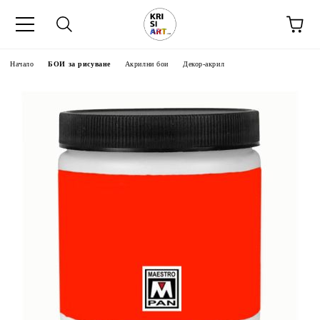
Начало
БОИ за рисуване
Акрилни бои
Декор-акрил