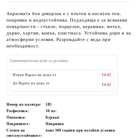
Акрилната боя декорлак е с плътен и наситен тон,
покривна и водоустойчива. Подходяща е за всякакви
повърхности - стъкло, порцелан, керамика, метал,
дърво, хартия, камък, пластмаса. Устойчива дори и на
атмосферни условия. Разреждайте с вода при
необходимост.
Ориентировъчни цени за доставка
Извън Варна на цена от
€6.02
До Варна на цена от
€6.02
Номер по палитра:
185
Разфасовка:
50
мл.
Опаковка:
Буркан
Покривност:
Покривна
Степен на
поне 100
години при музейни условия
светлоустойчивост: