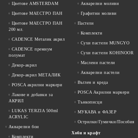
Цветове AMSTERDAM
Акварелни моливи
Цветове МАЕСТРО ПАН
Графитни моливи
Цветове МАЕСТРО ПАН
Пастели
200 мл.
Комплекти
CADENCE Металик акрил
Сухи пастели MUNGYO
CADENCE премиум
Сухи пастели KOHINOOR
полумат
Маслени пастели
Декор-акрил
Акварелни пастели
Декор-акрил МЕТАЛИК
Въглен и креда
POSCA акрилни маркери
POSCA Акрилни маркери
Лакове и добавки за
АКРИЛ
Тънкописци
LUKAS TERZIA 500ml
МУКАВА и ФАЗЕР
ACRYLIC
Острилки/Гумички/Пособия
Акварелни бои
Хоби и крафт
Комплекти