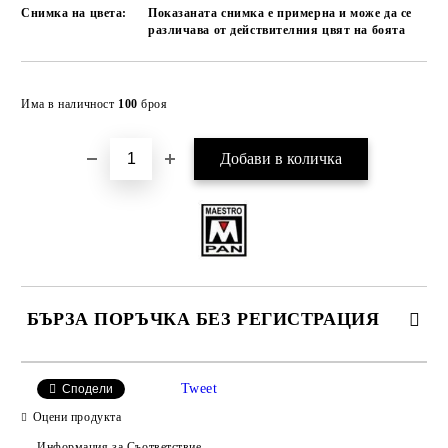
Снимка на цвета:
Показаната снимка е примерна и може да се
различава от действителния цвят на боята
Добави в желани
Има в наличност
100
броя
БЪРЗА ПОРЪЧКА БЕЗ РЕГИСТРАЦИЯ
САМО ПОПЪЛНЕТЕ 4 ПОЛЕТА
Tweet
Сподели
Оцени продукта
Информация за Съответствие