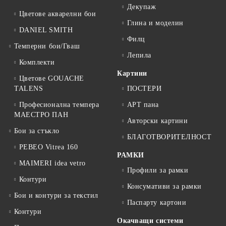
Декупаж
Цветове акварелни бои
Глина и моделин
DANIEL SMITH
Филц
Темперни бои/Гваш
Лепила
Комплекти
Картини
Цветове GOUACHE
TALENS
ПОСТЕРИ
Професионална темпера
АРТ пана
МАЕСТРО ПАН
Авторски картини
Бои за стъкло
БЛАГОТВОРИТЕЛНОСТ
PEBEO Vitrea 160
РАМКИ
MAIMERI idea vetro
Профили за рамки
Контури
Консумативи за рамки
Бои и контури за текстил
Паспарту картони
Контури
Окачващи системи