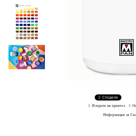
Сподели
Изпрати на приятел
О
Информация за Съо