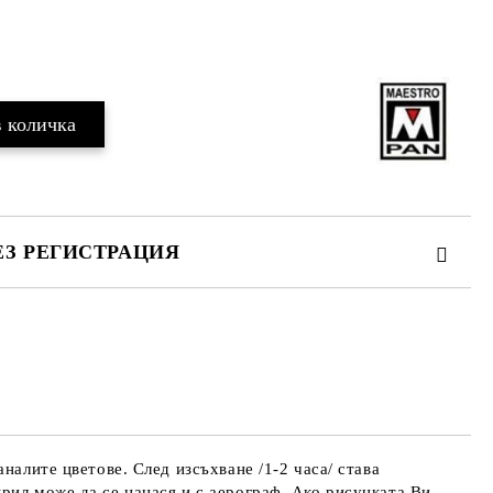
Добави в желани
ЕЗ РЕГИСТРАЦИЯ
те на работния ден.
налите цветове. След изсъхване /1-2 часа/ става
рил може да се нанася и с аерограф. Ако рисунката Ви