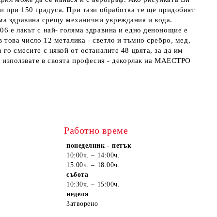
ти при 150 градуса. При тази обработка те ще придобият
яма здравина срещу механични увреждания и вода.
06 е лакът с най- голяма здравина и едно денонощие е
в това число 12 металика - светло и тъмно сребро, мед,
 го смесите с някой от останалите 48 цвята, за да им
ги използвате в своята професия - декорлак на МАЕСТРО
Работно време
понеделник - петък
10:00ч. – 14:00ч.
15:00ч. – 18:00ч.
събота
10:30ч. – 15:00ч.
неделя
Затворено