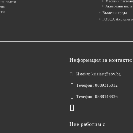
Маслени пастели
ни платна
Акварелни пасте
тна
мки
Въглен и креда
POSCA Акрилни м
Информация за контакти:
Имейл:
krisiart@abv.bg
Телефон:
0889315812
Телефон:
0888148836
Ние работим с