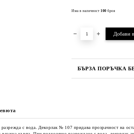
Има в наличност
100
броя
БЪРЗА ПОРЪЧКА Б
САМО ПОПЪЛНЕТЕ 4 ПОЛЕТА
евюта
Ние ще се свържем с вас в рамки
 разрежда с вода. Декорлак № 107 придава прозрачност на оста
 влажна кърпа. При подходящо разреждане с вода, декорлак ак