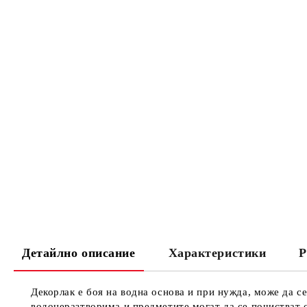
Детайлно описание
Характеристики
Р
Декорлак е боя на водна основа и при нужда, може да се
водонеразтворима и предметите могат да се почистват с