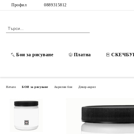
Профил
0889315812
Бои за рисуване
Платна
СКЕЧБУ
Начало
БОИ за рисуване
Акрилни бои
Декор-акрил