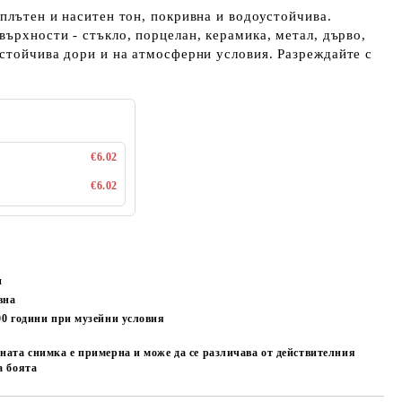
 плътен и наситен тон, покривна и водоустойчива.
върхности - стъкло, порцелан, керамика, метал, дърво,
Устойчива дори и на атмосферни условия. Разреждайте с
€6.02
€6.02
н
вна
00
години при музейни условия
ната снимка е примерна и може да се различава от действителния
а боята