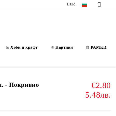
EUR
Хоби и крафт
Картини
РАМКИ
€2.80
л. - Покривно
5.48лв.