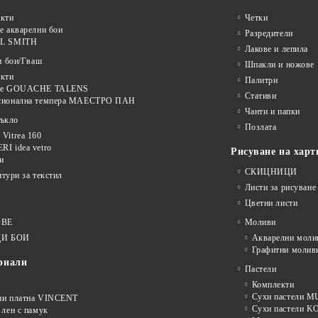
кти
Четки
е акварелни бои
Разредители
L SMITH
Лакове и лепила
и бои/Гваш
Шпакли и ножове
кти
Палитри
ве GOUACHE TALENS
Стативи
сионална темпера МАЕСТРО ПАН
Чанти и папки
тъкло
Позлата
Vitrea 160
I idea vetro
Рисуване на харт
и
СКИЦНИЦИ
нтури за текстил
Листи за рисуване
Цветни листи
ОВЕ
Моливи
И БОИ
Акварелни моли
Графитни молив
риали
Пастели
Комплекти
Сухи пастели
ни платна VINCENT
Сухи пастели 
 лен с памук