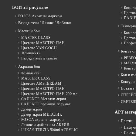
БОИ за рисуване
Компле
Цветов
POSCA Акрилни маркери
DANIE
Разредители / Лакове / Добавки
Темперн
Маслени бои
Компле
MASTER CLASS
Цвето
Цветове МАЕСТРО ПАН
Профе
Цветове VAN GOGH
Бои за с
Комплекти
PEBEO 
Разредители и лакове
MAIMER
Акрилни бои
Контур
Комплекти
Бои и ко
MASTER CLASS
Контури
Цветове AMSTERDAM
Позлата
Цветове МАЕСТРО ПАН
Цветове МАЕСТРО ПАН 200 мл.
СПРЕЙ
CADENCE Металик акрил
СВЕТЕЩ
CADENCE премиум полумат
Декор-акрил
АРТ мате
Декор-акрил МЕТАЛИК
POSCA акрилни маркери
Платна
Лакове и добавки за АКРИЛ
Памуч
LUKAS TERZIA 500ml ACRYLIC
Платна