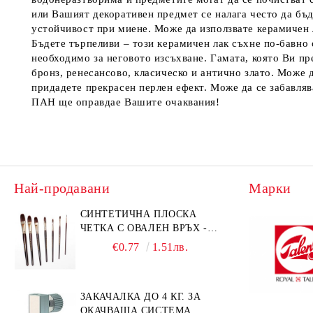
или Вашият декоративен предмет се налага често да бъд
устойчивост при миене. Може да използвате керамичен 
Бъдете търпеливи – този керамичен лак съхне по-бавно 
необходимо за неговото изсъхване. Гамата, която Ви пре
бронз, ренесансово, класическо и антично злато. Може д
придадете прекрасен перлен ефект. Може да се забавляв
ПАН ще оправдае Вашите очаквания!
Най-продавани
Марки
СИНТЕТИЧНА ПЛОСКА
ЧЕТКА С ОВАЛЕН ВРЪХ -
GIOCONDA 273 - №1/8
€0.77
1.51лв.
ЗАКАЧАЛКА ДО 4 КГ. ЗА
ОКАЧВАЩА СИСТЕМА