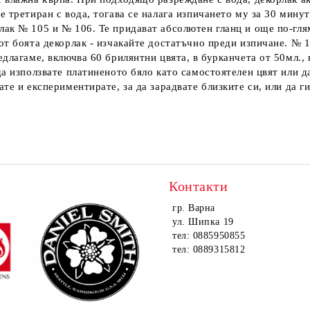
е третиран с вода, тогава се налага изпичането му за 30 мину
лак № 105 и № 106. Те придават абсолютен гланц и още по-гл
от боята декорлак - изчакайте достатъчно преди изпичане. № 1
длагаме, включва 60 брилянтни цвята, в бурканчета от 50мл., 
а използвате платиненото бяло като самостоятелен цвят или да
ате и експериментирате, за да зарадвате близките си, или да 
Контакти
гр. Варна
ул. Шипка 19
тел: 0885950855
тел: 0889315812