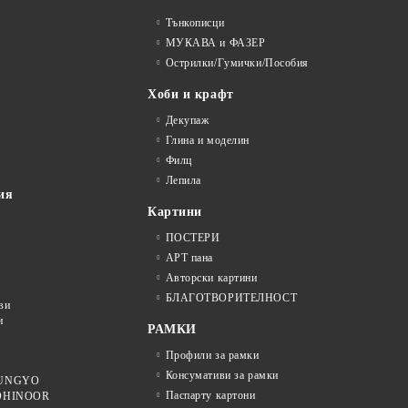
Тънкописци
МУКАВА и ФАЗЕР
Острилки/Гумички/Пособия
Хоби и крафт
Декупаж
Глина и моделин
Филц
Лепила
ия
Картини
ПОСТЕРИ
АРТ пана
Авторски картини
БЛАГОТВОРИТЕЛНОСТ
ви
и
РАМКИ
Профили за рамки
Консумативи за рамки
 MUNGYO
Паспарту картони
KOHINOOR