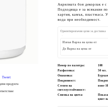
Акрилната боя декорлак е с
Подходяща е за всякакви по
хартия, камък, пластмаса. 
вода при необходимост.
Ориентировъчни цени за доставка
Извън Варна на цена от
До Варна на цена от
Номер по палитра:
108
Разфасовка:
50
мл.
Опаковка:
Бурка
Tweet
Покривност:
Покри
цени продукта
Степен на
поне 1
светлоустойчивост:
тветствие
Снимка на цвета:
Показа
цвят н