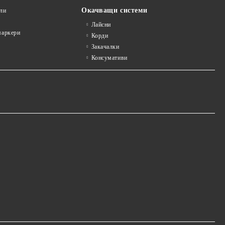
Окачващи системи
ли
Лайсни
аркери
Корди
Закачалки
Консумативи