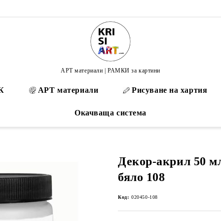
АРТ материали | РАМКИ за картини
К
АРТ материали
Рисуване на хартия
Окачваща система
Декор-акрил 50 м
бяло 108
Код:
020450-108