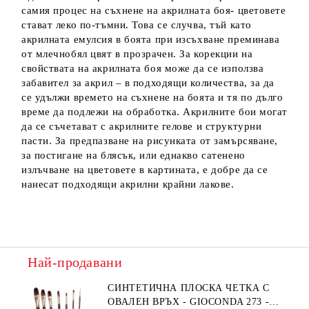
самия процес на съхнене на акрилната боя- цветовете
стават леко по-тъмни. Това се случва, тъй като
акрилната емулсия в боята при изсъхване преминава
от млечнобял цвят в прозрачен. За корекции на
свойствата на акрилната боя може да се използва
забавител за акрил – в подходящи количества, за да
се удължи времето на съхнене на боята и тя по дълго
време да подлежи на обработка. Акрилните бои могат
да се съчетават с акрилните гелове и структурни
пасти. За предпазване на рисунката от замърсяване,
за постигане на блясък, или еднакво сатенено
излъчване на цветовете в картината, е добре да се
нанесат подходящи акрилни крайни лакове.
Най-продавани
СИНТЕТИЧНА ПЛОСКА ЧЕТКА С
ОВАЛЕН ВРЪХ - GIOCONDA 273 -