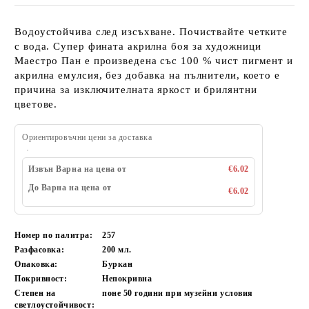
Водоустойчива след изсъхване. Почиствайте четките
с вода. Супер фината акрилна боя за художници
Маестро Пан е произведена със 100 % чист пигмент и
акрилна емулсия, без добавка на пълнители, което е
причина за изключителната яркост и брилянтни
цветове.
Ориентировъчни цени за доставка
Извън Варна на цена от
€6.02
До Варна на цена от
€6.02
Номер по палитра:
257
Разфасовка:
200
мл.
Опаковка:
Буркан
Покривност:
Непокривна
Степен на
поне 50
години при музейни условия
светлоустойчивост: