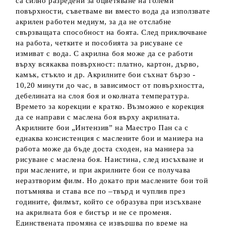
са силно разредени за оцветяване на големи
повърхности, съветваме ви вместо вода да използвате
акрилен работен медиум, за да не отслабне
свързващата способност на боята. След приключване
на работа, четките и пособията за рисуване се
измиват с вода. С акрилна боя може да се работи
върху всякаква повърхност: платно, картон, дърво,
камък, стъкло и др. Акрилните бои съхнат бързо -
10,20 минути до час, в зависимост от повърхността,
дебелината на слоя боя и околната температура.
Времето за корекции е кратко. Възможно е корекция
да се направи с маслена боя върху акрилната.
Акрилните бои „Интензив” на Маестро Пан са с
еднаква консистенция с маслените бои и маниера на
работа може да бъде доста сходен, на маниера за
рисуване с маслена боя. Наистина, след изсъхване и
при маслените, и при акрилните бои се получава
неразтворим филм. Но докато при маслените бои той
потъмнява и става все по –твърд и чуплив през
годините, филмът, който се образува при изсъхване
на акрилната боя е бистър и не се променя.
Единствената промяна се извършва по време на