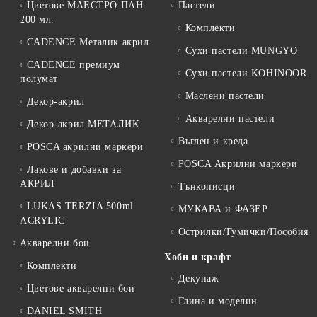
Цветове МАЕСТРО ПАН
Пастели
200 мл.
Комплекти
CADENCE Металик акрил
Сухи пастели MUNGYO
CADENCE премиум
Сухи пастели KOHINOOR
полумат
Маслени пастели
Декор-акрил
Акварелни пастели
Декор-акрил МЕТАЛИК
Въглен и креда
POSCA акрилни маркери
POSCA Акрилни маркери
Лакове и добавки за
АКРИЛ
Тънкописци
LUKAS TERZIA 500ml
МУКАВА и ФАЗЕР
ACRYLIC
Острилки/Гумички/Пособия
Акварелни бои
Хоби и крафт
Комплекти
Декупаж
Цветове акварелни бои
Глина и моделин
DANIEL SMITH