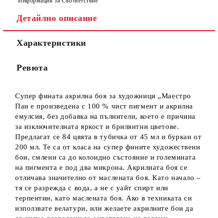
Информация за Съответствие
Детайлно описание
Характеристики
Ние ще се свържем с вас в рамките на работния ден.
Ревюта
Супер фината акрилна боя за художници „Маестро
Пан е произведена с 100 % чист пигмент и акрилна
емулсия, без добавка на пълнители, което е причина
за изключителната яркост и брилянтни цветове.
Предлагат се 84 цвята в тубичка от 45 мл и буркан от
200 мл. Те са от класа на супер фините художествени
бои, смлени са до колоидно състояние и големината
на пигмента е под два микрона. Акрилната боя се
отличава значително от маслената боя. Като начало –
тя се разрежда с вода, а не с уайт спирт или
терпентин, като маслената боя. Ако в техниката си
използвате велатури, или желаете акрилните бои да