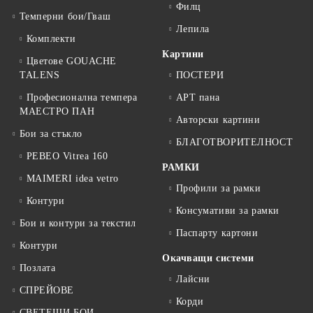
Филц
Темперни бои/Гваш
Лепила
Комплекти
Картини
Цветове GOUACHE
TALENS
ПОСТЕРИ
Професионална темпера
АРТ пана
МАЕСТРО ПАН
Авторски картини
Бои за стъкло
БЛАГОТВОРИТЕЛНОСТ
PEBEO Vitrea 160
РАМКИ
MAIMERI idea vetro
Профили за рамки
Контури
Консумативи за рамки
Бои и контури за текстил
Паспарту картони
Контури
Окачващи системи
Позлата
Лайсни
СПРЕЙОВЕ
Корди
СВЕТЕЩИ БОИ