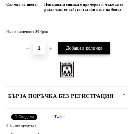
Снимка на цвета:
Показаната снимка е примерна и може да се
различава от действителния цвят на боята
Добави в желани
Има в наличност
20
броя
БЪРЗА ПОРЪЧКА БЕЗ РЕГИСТРАЦИЯ
САМО ПОПЪЛНЕТЕ 4 ПОЛЕТА
Tweet
Сподели
Оцени продукта