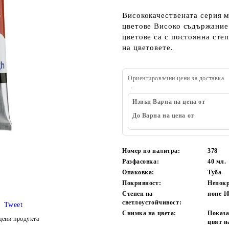
Висококачествената серия м
цветове Високо съдържание 
цветове са с постоянна сте
на цветовете.
Ориентировъчни цени за доставка
Извън Варна на цена от
До Варна на цена от
Номер по палитра:
378
Разфасовка:
40
мл.
Опаковка:
Туба
Покривност:
Непок
Степен на
поне 1
светлоустойчивост:
Tweet
Снимка на цвета:
Показа
цени продукта
цвят н