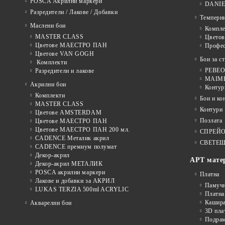
POSCA Акрилни маркери
DANIE
Разредители / Лакове / Добавки
Темперн
Маслени бои
Компле
MASTER CLASS
Цвето
Цветове МАЕСТРО ПАН
Профе
Цветове VAN GOGH
Бои за с
Комплекти
PEBEO 
Разредители и лакове
MAIMER
Акрилни бои
Контур
Комплекти
Бои и ко
MASTER CLASS
Контури
Цветове AMSTERDAM
Позлата
Цветове МАЕСТРО ПАН
Цветове МАЕСТРО ПАН 200 мл.
СПРЕЙ
CADENCE Металик акрил
СВЕТЕЩ
CADENCE премиум полумат
Декор-акрил
АРТ мате
Декор-акрил МЕТАЛИК
POSCA акрилни маркери
Платна
Лакове и добавки за АКРИЛ
Памуч
LUKAS TERZIA 500ml ACRYLIC
Платна
Кашира
Акварелни бои
3D пла
Подра