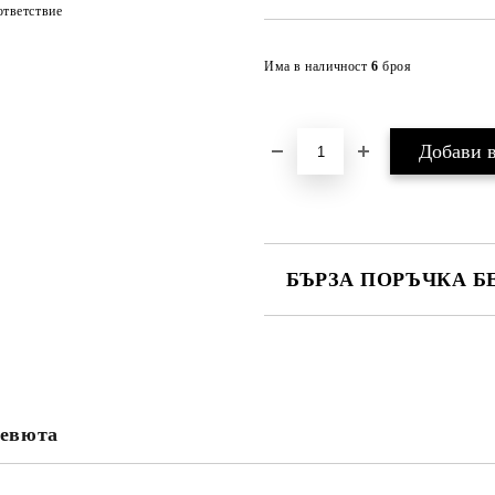
тветствие
Има в наличност
6
броя
БЪРЗА ПОРЪЧКА Б
САМО ПОПЪЛНЕТЕ 4 ПОЛЕТА
евюта
Ние ще се свържем с вас в рамки