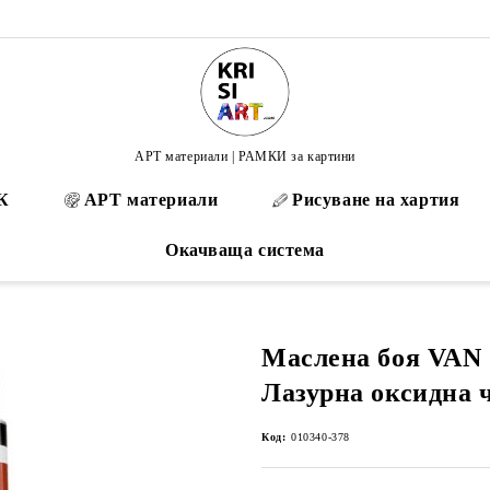
АРТ материали | РАМКИ за картини
К
АРТ материали
Рисуване на хартия
Окачваща система
Маслена боя VAN 
Лазурна оксидна 
Код:
010340-378