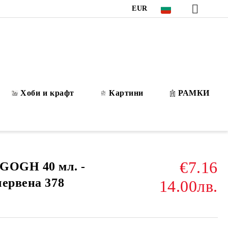
EUR
Хоби и крафт
Картини
РАМКИ
€7.16
GOGH 40 мл. -
червена 378
14.00лв.