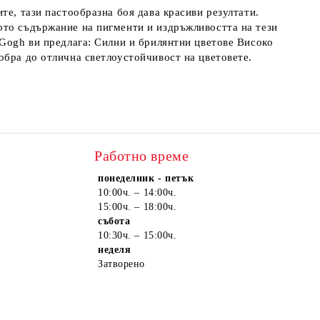
те, тази пастообразна боя дава красиви резултати.
ото съдържание на пигменти и издръжливостта на тези
 Gogh ви предлага: Силни и брилянтни цветове Високо
обра до отлична светлоустойчивост на цветовете.
Работно време
понеделник - петък
10:00ч. – 14:00ч.
15:00ч. – 18:00ч.
събота
10:30ч. – 15:00ч.
неделя
Затворено