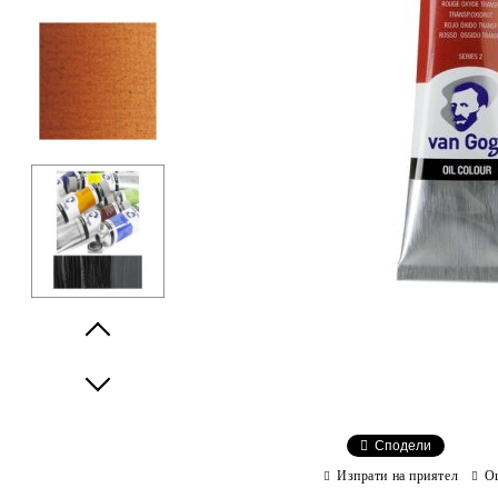
Prev
Next
Сподели
Изпрати на приятел
О