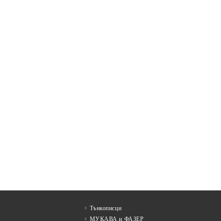
Тънкописци
МУКАВА и ФАЗЕР