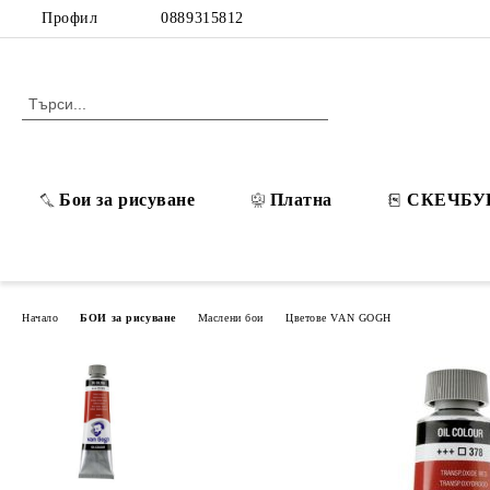
Профил
0889315812
Бои за рисуване
Платна
СКЕЧБУ
Начало
БОИ за рисуване
Маслени бои
Цветове VAN GOGH