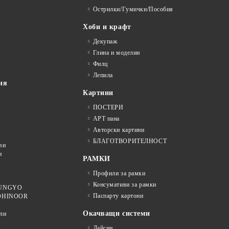
Острилки/Гумички/Пособия
Хоби и крафт
Декупаж
Глина и моделин
Филц
Лепила
ия
Картини
ПОСТЕРИ
АРТ пана
Авторски картини
БЛАГОТВОРИТЕЛНОСТ
ви
и
РАМКИ
Профили за рамки
Консумативи за рамки
 MUNGYO
Паспарту картони
KOHINOOR
Окачващи системи
ли
Лайсни