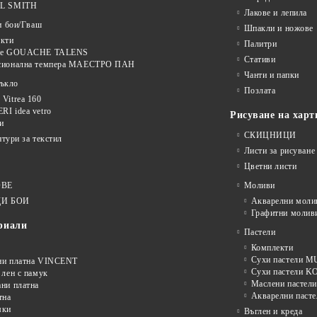
L SMITH
Лакове и лепила
и бои/Гваш
Шпакли и ножове
кти
Палитри
ве GOUACHE TALENS
Стативи
сионална темпера МАЕСТРО ПАН
Чанти и папки
тъкло
Позлата
Vitrea 160
I idea vetro
Рисуване на харт
и
СКИЦНИЦИ
нтури за текстил
Листи за рисуване
Цветни листи
ОВЕ
Моливи
И БОИ
Акварелни моли
Графитни молив
риали
Пастели
Комплекти
Сухи пастели
ни платна VINCENT
Сухи пастели 
 лен с памук
Маслени пастели
ни платна
Акварелни пасте
тна
мки
Въглен и креда