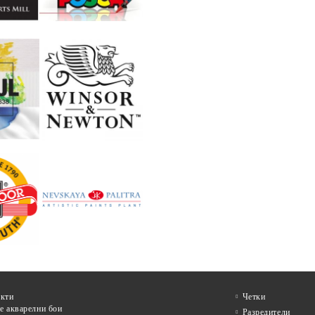
кти
Четки
е акварелни бои
Разредители