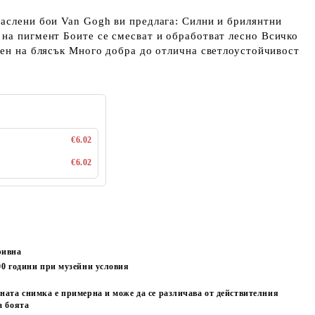
аслени бои Van Gogh ви предлага: Силни и брилянтни
на пигмент Боите се смесват и обработват лесно Всичко
пен на блясък Много добра до отлична светлоустойчивост
€6.02
€6.02
ривна
00
години при музейни условия
ната снимка е примерна и може да се различава от действителния
а боята