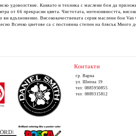
нско удоволствие. Каквато и техника с маслени бои да приложи
тра от 66 прекрасни цвята. Чистотата, интензивността, висок
то ви вдъхновение. Висококачествената серия маслени бои Van
есно Всичко цветове са с постоянна степен на блясък Много д
Контакти
гр. Варна
ул. Шипка 19
тел: 0885950855
тел: 0889315812