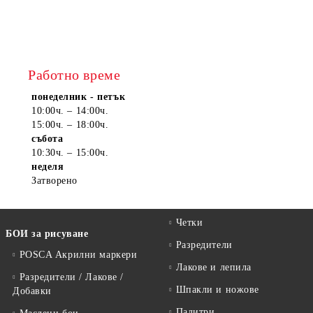
Работно време
понеделник - петък
10:00ч. – 14:00ч.
15:00ч. – 18:00ч.
събота
10:30ч. – 15:00ч.
неделя
Затворено
Четки
БОИ за рисуване
Разредители
POSCA Акрилни маркери
Лакове и лепила
Разредители / Лакове /
Шпакли и ножове
Добавки
Палитри