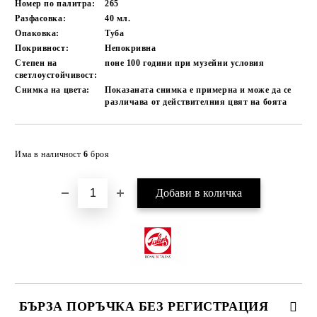
Номер по палитра:
265
Разфасовка:
40
мл.
Опаковка:
Туба
Покривност:
Непокривна
Степен на
поне 100
години при музейни условия
светлоустойчивост:
Снимка на цвета:
Показаната снимка е примерна и може да се
различава от действителния цвят на боята
Добави в желани
Има в наличност
6
броя
БЪРЗА ПОРЪЧКА БЕЗ РЕГИСТРАЦИЯ