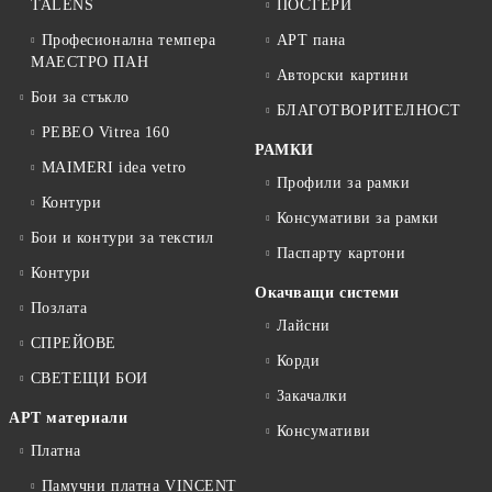
TALENS
ПОСТЕРИ
Професионална темпера
АРТ пана
МАЕСТРО ПАН
Авторски картини
Бои за стъкло
БЛАГОТВОРИТЕЛНОСТ
PEBEO Vitrea 160
РАМКИ
MAIMERI idea vetro
Профили за рамки
Контури
Консумативи за рамки
Бои и контури за текстил
Паспарту картони
Контури
Окачващи системи
Позлата
Лайсни
СПРЕЙОВЕ
Корди
СВЕТЕЩИ БОИ
Закачалки
АРТ материали
Консумативи
Платна
Памучни платна VINCENT