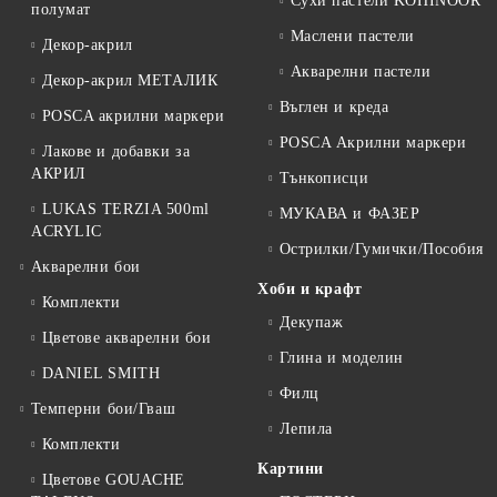
Сухи пастели KOHINOOR
полумат
Маслени пастели
Декор-акрил
Акварелни пастели
Декор-акрил МЕТАЛИК
Въглен и креда
POSCA акрилни маркери
POSCA Акрилни маркери
Лакове и добавки за
АКРИЛ
Тънкописци
LUKAS TERZIA 500ml
МУКАВА и ФАЗЕР
ACRYLIC
Острилки/Гумички/Пособия
Акварелни бои
Хоби и крафт
Комплекти
Декупаж
Цветове акварелни бои
Глина и моделин
DANIEL SMITH
Филц
Темперни бои/Гваш
Лепила
Комплекти
Картини
Цветове GOUACHE