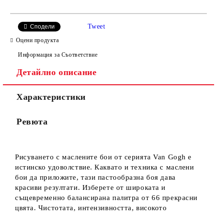
САМО ПОПЪЛНЕТЕ 4 ПОЛЕТА
Tweet
Сподели
Оцени продукта
Информация за Съответствие
Детайлно описание
Характеристики
Ние ще се свържем с вас в рамките на работния ден.
Ревюта
Рисуването с маслените бои от серията Van Gogh е
истинско удоволствие. Каквато и техника с маслени
бои да приложите, тази пастообразна боя дава
красиви резултати. Изберете от широката и
същевременно балансирана палитра от 66 прекрасни
цвята. Чистотата, интензивността, високото