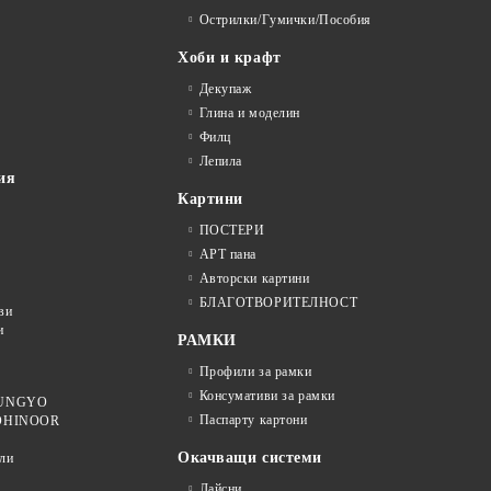
Острилки/Гумички/Пособия
Хоби и крафт
Декупаж
Глина и моделин
Филц
Лепила
ия
Картини
ПОСТЕРИ
АРТ пана
Авторски картини
БЛАГОТВОРИТЕЛНОСТ
ви
и
РАМКИ
Профили за рамки
Консумативи за рамки
 MUNGYO
Паспарту картони
KOHINOOR
Окачващи системи
ли
Лайсни