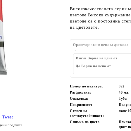
Висококачествената серия м
цветове Високо съдържание 
цветове са с постоянна сте
на цветовете.
Ориентировъчни цени за доставка
Извън Варна на цена от
До Варна на цена от
Номер по палитра:
372
Разфасовка:
40
мл.
Опаковка:
Туба
Покривност:
Полуп
Степен на
поне 1
светлоустойчивост:
Tweet
Снимка на цвета:
Показа
цени продукта
цвят н