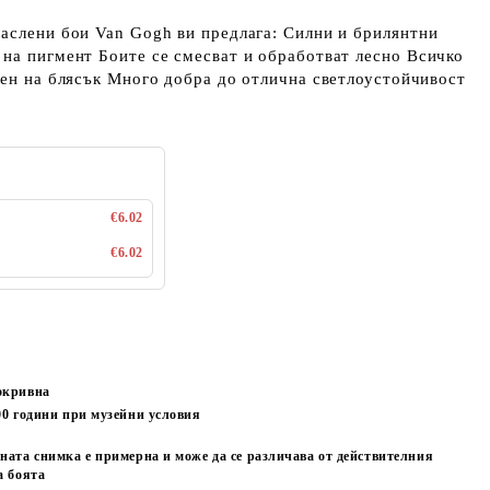
аслени бои Van Gogh ви предлага: Силни и брилянтни
на пигмент Боите се смесват и обработват лесно Всичко
пен на блясък Много добра до отлична светлоустойчивост
€6.02
€6.02
окривна
00
години при музейни условия
ната снимка е примерна и може да се различава от действителния
а боята