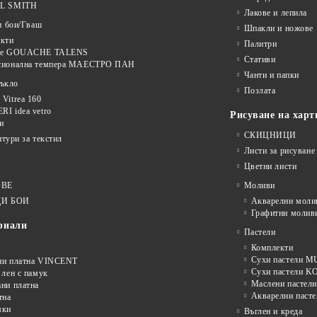
L SMITH
Лакове и лепила
и бои/Гваш
Шпакли и ножове
кти
Палитри
ве GOUACHE TALENS
Стативи
сионална темпера МАЕСТРО ПАН
Чанти и папки
тъкло
Позлата
Vitrea 160
I idea vetro
Рисуване на харт
и
СКИЦНИЦИ
нтури за текстил
Листи за рисуване
Цветни листи
ОВЕ
Моливи
И БОИ
Акварелни моли
Графитни молив
риали
Пастели
Комплекти
Сухи пастели
ни платна VINCENT
Сухи пастели 
 лен с памук
Маслени пастели
ни платна
Акварелни пасте
тна
мки
Въглен и креда