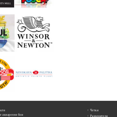
кти
Четки
е акварелни бои
Разредители