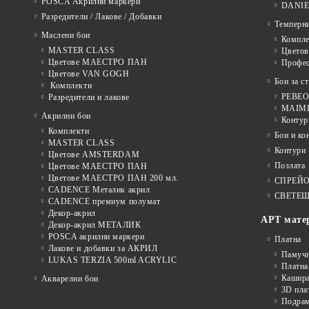
POSCA Акрилни маркери
DANIE
Разредители / Лакове / Добавки
Темперн
Маслени бои
Компле
MASTER CLASS
Цвето
Цветове МАЕСТРО ПАН
Профе
Цветове VAN GOGH
Бои за с
Комплекти
PEBEO 
Разредители и лакове
MAIMER
Акрилни бои
Контур
Комплекти
Бои и ко
MASTER CLASS
Контури
Цветове AMSTERDAM
Позлата
Цветове МАЕСТРО ПАН
Цветове МАЕСТРО ПАН 200 мл.
СПРЕЙ
CADENCE Металик акрил
СВЕТЕЩ
CADENCE премиум полумат
Декор-акрил
АРТ мате
Декор-акрил МЕТАЛИК
POSCA акрилни маркери
Платна
Лакове и добавки за АКРИЛ
Памуч
LUKAS TERZIA 500ml ACRYLIC
Платна
Кашира
Акварелни бои
3D пла
Подра