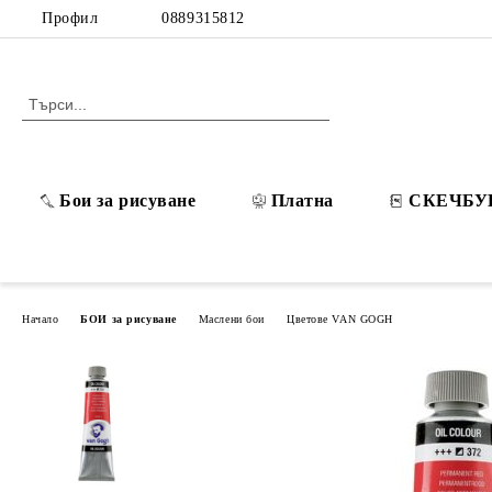
Профил
0889315812
Бои за рисуване
Платна
СКЕЧБУ
Начало
БОИ за рисуване
Маслени бои
Цветове VAN GOGH