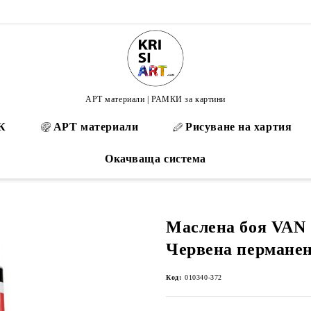
АРТ материали | РАМКИ за картини
К
АРТ материали
Рисуване на хартия
Окачваща система
Маслена боя VAN 
Червена перманен
Код:
010340-372