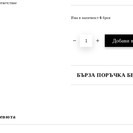
тветствие
Има в наличност
6
броя
БЪРЗА ПОРЪЧКА Б
САМО ПОПЪЛНЕТЕ 4 ПОЛЕТА
евюта
Ние ще се свържем с вас в рамки