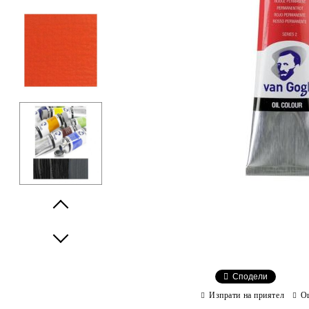
Prev
Next
Сподели
Изпрати на приятел
О