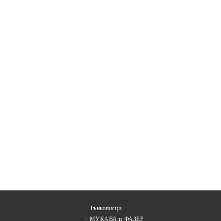
Тънкописци
МУКАВА и ФАЗЕР