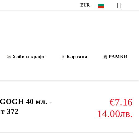
EUR
Хоби и крафт
Картини
РАМКИ
€7.16
GOGH 40 мл. -
т 372
14.00лв.