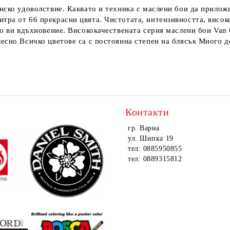
нско удоволствие. Каквато и техника с маслени бои да приложи
тра от 66 прекрасни цвята. Чистотата, интензивността, висок
то ви вдъхновение. Висококачествената серия маслени бои Van
есно Всичко цветове са с постоянна степен на блясък Много д
Контакти
гр. Варна
ул. Шипка 19
тел: 0885950855
тел: 0889315812