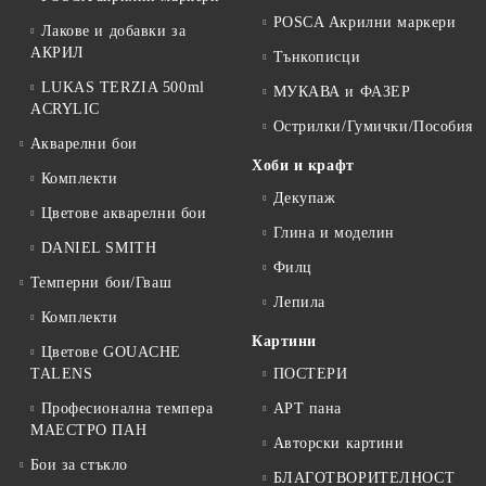
POSCA Акрилни маркери
Лакове и добавки за
АКРИЛ
Тънкописци
LUKAS TERZIA 500ml
МУКАВА и ФАЗЕР
ACRYLIC
Острилки/Гумички/Пособия
Акварелни бои
Хоби и крафт
Комплекти
Декупаж
Цветове акварелни бои
Глина и моделин
DANIEL SMITH
Филц
Темперни бои/Гваш
Лепила
Комплекти
Картини
Цветове GOUACHE
TALENS
ПОСТЕРИ
Професионална темпера
АРТ пана
МАЕСТРО ПАН
Авторски картини
Бои за стъкло
БЛАГОТВОРИТЕЛНОСТ