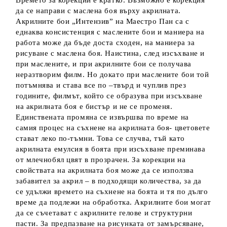
Времето за корекции е кратко. Възможно е корекция
да се направи с маслена боя върху акрилната.
Акрилните бои „Интензив” на Маестро Пан са с
еднаква консистенция с маслените бои и маниера на
работа може да бъде доста сходен, на маниера за
рисуване с маслена боя. Наистина, след изсъхване и
при маслените, и при акрилните бои се получава
неразтворим филм. Но докато при маслените бои той
потъмнява и става все по –твърд и чуплив през
годините, филмът, който се образува при изсъхване
на акрилната боя е бистър и не се променя.
Единствената промяна се извършва по време на
самия процес на съхнене на акрилната боя- цветовете
стават леко по-тъмни. Това се случва, тъй като
акрилната емулсия в боята при изсъхване преминава
от млечнобял цвят в прозрачен. За корекции на
свойствата на акрилната боя може да се използва
забавител за акрил – в подходящи количества, за да
се удължи времето на съхнене на боята и тя по дълго
време да подлежи на обработка. Акрилните бои могат
да се съчетават с акрилните гелове и структурни
пасти. За предпазване на рисунката от замърсяване,