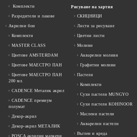
Комплекти
Рисуване на хартия
Разредители и лакове
СКИЦНИЦИ
Акрилни бои
Листи за рисуване
Комплекти
Цветни листи
MASTER CLASS
Моливи
Цветове AMSTERDAM
Акварелни моливи
Цветове МАЕСТРО ПАН
Графитни моливи
Цветове МАЕСТРО ПАН
Пастели
200 мл.
Комплекти
CADENCE Металик акрил
Сухи пастели MUNGYO
CADENCE премиум
Сухи пастели KOHINOOR
полумат
Маслени пастели
Декор-акрил
Акварелни пастели
Декор-акрил МЕТАЛИК
Въглен и креда
POSCA акрилни маркери