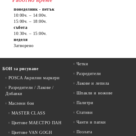
понеделник - петък
10:00ч. – 14:00ч.
15:00ч. – 18:00ч.
събота
10:30ч. – 15:00ч.
неделя
Затворено
Четки
БОИ за рисуване
Разредители
POSCA Акрилни маркери
Лакове и лепила
Разредители / Лакове /
Шпакли и ножове
Добавки
Палитри
Маслени бои
Стативи
MASTER CLASS
Чанти и папки
Цветове МАЕСТРО ПАН
Позлата
Цветове VAN GOGH