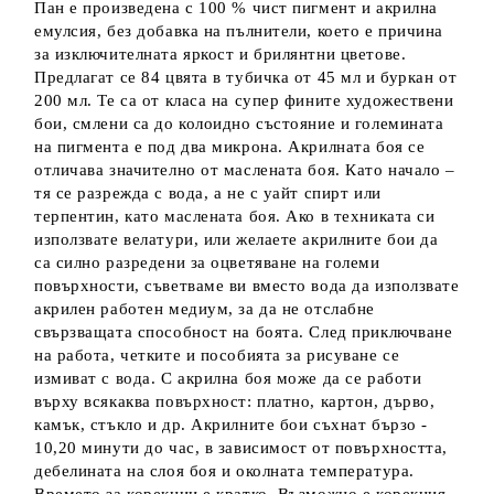
Пан е произведена с 100 % чист пигмент и акрилна
емулсия, без добавка на пълнители, което е причина
за изключителната яркост и брилянтни цветове.
Предлагат се 84 цвята в тубичка от 45 мл и буркан от
200 мл. Те са от класа на супер фините художествени
бои, смлени са до колоидно състояние и големината
на пигмента е под два микрона. Акрилната боя се
отличава значително от маслената боя. Като начало –
тя се разрежда с вода, а не с уайт спирт или
терпентин, като маслената боя. Ако в техниката си
използвате велатури, или желаете акрилните бои да
са силно разредени за оцветяване на големи
повърхности, съветваме ви вместо вода да използвате
акрилен работен медиум, за да не отслабне
свързващата способност на боята. След приключване
на работа, четките и пособията за рисуване се
измиват с вода. С акрилна боя може да се работи
върху всякаква повърхност: платно, картон, дърво,
камък, стъкло и др. Акрилните бои съхнат бързо -
10,20 минути до час, в зависимост от повърхността,
дебелината на слоя боя и околната температура.