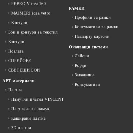
PEBEO Vitrea 160
РАМКИ
MAIMERI idea vetro
Профили за рамки
Контури
Консумативи за рамки
Бои и контури за текстил
Паспарту картони
Контури
Окачващи системи
Позлата
Лайсни
СПРЕЙОВЕ
Корди
СВЕТЕЩИ БОИ
Закачалки
АРТ материали
Консумативи
Платна
Памучни платна VINCENT
Платна лен с памук
Каширани платна
3D платна