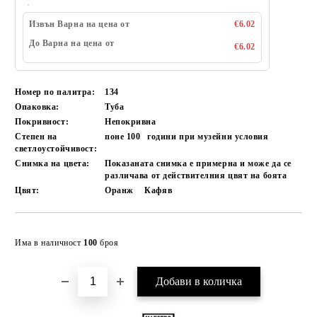
Извън Варна на цена от
€6.02
До Варна на цена от
€6.02
Номер по палитра:
134
Опаковка:
Туба
Покривност:
Непокривна
Степен на
поне 100
години при музейни условия
светлоустойчивост:
Снимка на цвета:
Показаната снимка е примерна и може да се
различава от действителния цвят на боята
Цвят:
Оранж
Кафяв
Добави в желани
Има в наличност
100
броя