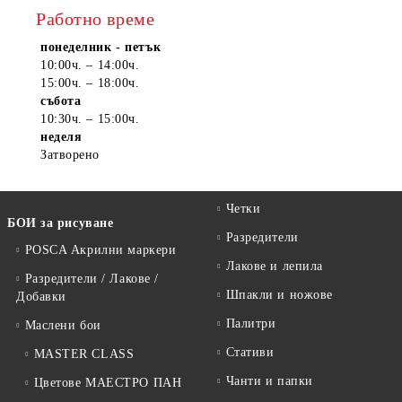
Работно време
понеделник - петък
10:00ч. – 14:00ч.
15:00ч. – 18:00ч.
събота
10:30ч. – 15:00ч.
неделя
Затворено
Четки
БОИ за рисуване
Разредители
POSCA Акрилни маркери
Лакове и лепила
Разредители / Лакове /
Шпакли и ножове
Добавки
Палитри
Маслени бои
Стативи
MASTER CLASS
Чанти и папки
Цветове МАЕСТРО ПАН