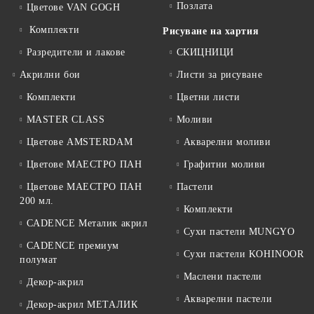
Позлата
Цветове VAN GOGH
Комплекти
Рисуване на хартия
Разредители и лакове
СКИЦНИЦИ
Акрилни бои
Листи за рисуване
Комплекти
Цветни листи
MASTER CLASS
Моливи
Цветове AMSTERDAM
Акварелни моливи
Цветове МАЕСТРО ПАН
Графитни моливи
Цветове МАЕСТРО ПАН
Пастели
200 мл.
Комплекти
CADENCE Металик акрил
Сухи пастели MUNGYO
CADENCE премиум
Сухи пастели KOHINOOR
полумат
Маслени пастели
Декор-акрил
Акварелни пастели
Декор-акрил МЕТАЛИК