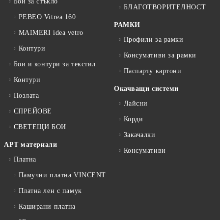
Бои за стъкло
БЛАГОТВОРИТЕЛНОСТ
PEBEO Vitrea 160
РАМКИ
MAIMERI idea vetro
Профили за рамки
Контури
Консумативи за рамки
Бои и контури за текстил
Паспарту картони
Контури
Окачващи системи
Позлата
Лайсни
СПРЕЙОВЕ
Корди
СВЕТЕЩИ БОИ
Закачалки
АРТ материали
Консумативи
Платна
Памучни платна VINCENT
Платна лен с памук
Каширани платна