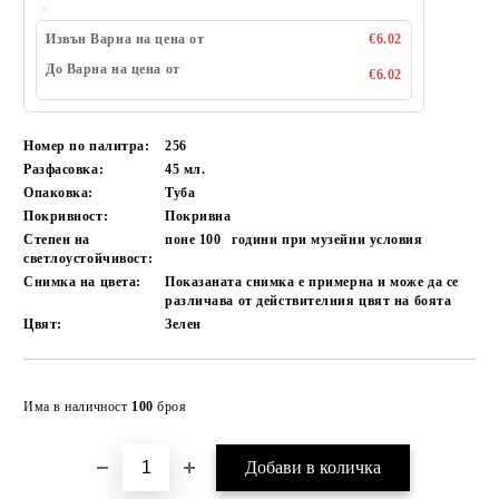
Извън Варна на цена от
€6.02
До Варна на цена от
€6.02
Номер по палитра:
256
Разфасовка:
45 мл.
Опаковка:
Туба
Покривност:
Покривна
Степен на
поне 100
години при музейни условия
светлоустойчивост:
Снимка на цвета:
Показаната снимка е примерна и може да се
различава от действителния цвят на боята
Цвят:
Зелен
Добави в желани
Има в наличност
100
броя