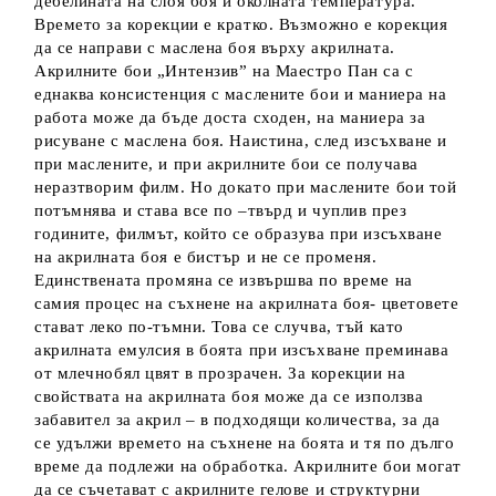
дебелината на слоя боя и околната температура.
Времето за корекции е кратко. Възможно е корекция
да се направи с маслена боя върху акрилната.
Акрилните бои „Интензив” на Маестро Пан са с
еднаква консистенция с маслените бои и маниера на
работа може да бъде доста сходен, на маниера за
рисуване с маслена боя. Наистина, след изсъхване и
при маслените, и при акрилните бои се получава
неразтворим филм. Но докато при маслените бои той
потъмнява и става все по –твърд и чуплив през
годините, филмът, който се образува при изсъхване
на акрилната боя е бистър и не се променя.
Единствената промяна се извършва по време на
самия процес на съхнене на акрилната боя- цветовете
стават леко по-тъмни. Това се случва, тъй като
акрилната емулсия в боята при изсъхване преминава
от млечнобял цвят в прозрачен. За корекции на
свойствата на акрилната боя може да се използва
забавител за акрил – в подходящи количества, за да
се удължи времето на съхнене на боята и тя по дълго
време да подлежи на обработка. Акрилните бои могат
да се съчетават с акрилните гелове и структурни