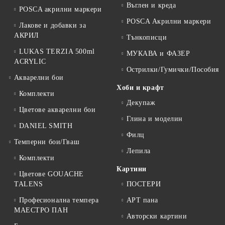
Въглен и креда
POSCA акрилни маркери
POSCA Акрилни маркери
Лакове и добавки за
АКРИЛ
Тънкописци
LUKAS TERZIA 500ml
МУКАВА и ФАЗЕР
ACRYLIC
Острилки/Гумички/Пособия
Акварелни бои
Хоби и крафт
Комплекти
Декупаж
Цветове акварелни бои
Глина и моделин
DANIEL SMITH
Филц
Темперни бои/Гваш
Лепила
Комплекти
Картини
Цветове GOUACHE
TALENS
ПОСТЕРИ
Професионална темпера
АРТ пана
МАЕСТРО ПАН
Авторски картини