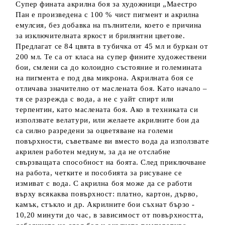
Супер фината акрилна боя за художници „Маестро
Пан е произведена с 100 % чист пигмент и акрилна
емулсия, без добавка на пълнители, което е причина
за изключителната яркост и брилянтни цветове.
Предлагат се 84 цвята в тубичка от 45 мл и буркан от
200 мл. Те са от класа на супер фините художествени
бои, смлени са до колоидно състояние и големината
на пигмента е под два микрона. Акрилната боя се
отличава значително от маслената боя. Като начало –
тя се разрежда с вода, а не с уайт спирт или
терпентин, като маслената боя. Ако в техниката си
използвате велатури, или желаете акрилните бои да
са силно разредени за оцветяване на големи
повърхности, съветваме ви вместо вода да използвате
акрилен работен медиум, за да не отслабне
свързващата способност на боята. След приключване
на работа, четките и пособията за рисуване се
измиват с вода. С акрилна боя може да се работи
върху всякаква повърхност: платно, картон, дърво,
камък, стъкло и др. Акрилните бои съхнат бързо -
10,20 минути до час, в зависимост от повърхността,