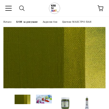
Начало
БОИ за рисуване
Акрилни бои
Цветове МАЕСТРО ПАН