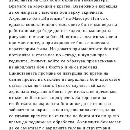
дебелината на слоя боя и околната температура.
Времето за корекции е кратко. Възможно е корекция
да се направи с маслена боя върху акрилната.
Акрилните бои „Интензив” на Маестро Пан са с
еднаква консистенция с маслените бои и маниера на
работа може да бъде доста сходен, на маниера за
рисуване с маслена боя. Наистина, след изсъхване и
при маслените, и при акрилните бои се получава
неразтворим филм. Но докато при маслените бои той
потъмнява и става все по –твърд и чуплив през
годините, филмът, който се образува при изсъхване
на акрилната боя е бистър и не се променя.
Единствената промяна се извършва по време на
самия процес на съхнене на акрилната боя- цветовете
стават леко по-тъмни. Това се случва, тъй като
акрилната емулсия в боята при изсъхване преминава
от млечнобял цвят в прозрачен. За корекции на
свойствата на акрилната боя може да се използва
забавител за акрил – в подходящи количества, за да
се удължи времето на съхнене на боята и тя по дълго
време да подлежи на обработка. Акрилните бои могат
да се съчетават с акрилните гелове и структурни