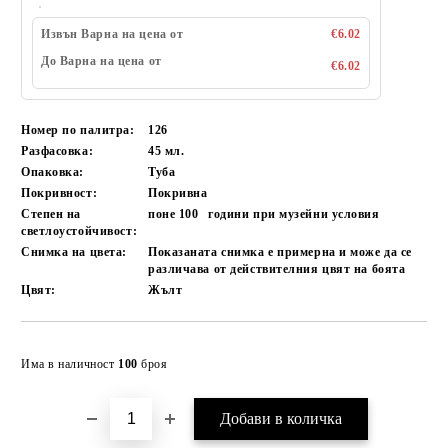
Извън Варна на цена от
€6.02
До Варна на цена от
€6.02
Номер по палитра:
126
Разфасовка:
45 мл.
Опаковка:
Туба
Покривност:
Покривна
Степен на
поне 100
години при музейни условия
светлоустойчивост:
Снимка на цвета:
Показаната снимка е примерна и може да се
различава от действителния цвят на боята
Цвят:
Жълт
Добави в желани
Има в наличност
100
броя