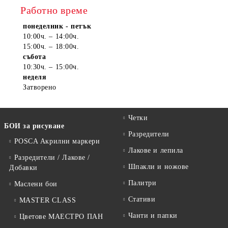
Работно време
понеделник - петък
10:00ч. – 14:00ч.
15:00ч. – 18:00ч.
събота
10:30ч. – 15:00ч.
неделя
Затворено
Четки
БОИ за рисуване
Разредители
POSCA Акрилни маркери
Лакове и лепила
Разредители / Лакове /
Шпакли и ножове
Добавки
Палитри
Маслени бои
Стативи
MASTER CLASS
Чанти и папки
Цветове МАЕСТРО ПАН