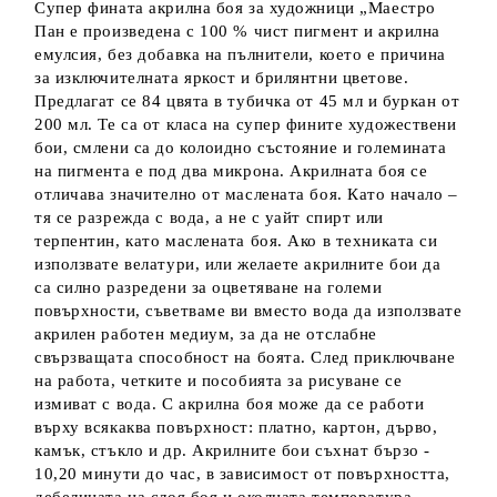
Супер фината акрилна боя за художници „Маестро
Пан е произведена с 100 % чист пигмент и акрилна
емулсия, без добавка на пълнители, което е причина
за изключителната яркост и брилянтни цветове.
Предлагат се 84 цвята в тубичка от 45 мл и буркан от
200 мл. Те са от класа на супер фините художествени
бои, смлени са до колоидно състояние и големината
на пигмента е под два микрона. Акрилната боя се
отличава значително от маслената боя. Като начало –
тя се разрежда с вода, а не с уайт спирт или
терпентин, като маслената боя. Ако в техниката си
използвате велатури, или желаете акрилните бои да
са силно разредени за оцветяване на големи
повърхности, съветваме ви вместо вода да използвате
акрилен работен медиум, за да не отслабне
свързващата способност на боята. След приключване
на работа, четките и пособията за рисуване се
измиват с вода. С акрилна боя може да се работи
върху всякаква повърхност: платно, картон, дърво,
камък, стъкло и др. Акрилните бои съхнат бързо -
10,20 минути до час, в зависимост от повърхността,