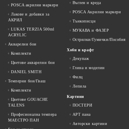
Въглен и креда
POSCA акрилни маркери
POSCA Акрилни маркери
Лакове и добавки за
АКРИЛ
Тънкописци
LUKAS TERZIA 500ml
МУКАВА и ФАЗЕР
ACRYLIC
Острилки/Гумички/Пособия
Акварелни бои
Хоби и крафт
Комплекти
Декупаж
Цветове акварелни бои
Глина и моделин
DANIEL SMITH
Филц
Темперни бои/Гваш
Лепила
Комплекти
Картини
Цветове GOUACHE
TALENS
ПОСТЕРИ
Професионална темпера
АРТ пана
МАЕСТРО ПАН
Авторски картини