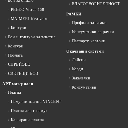
Бои за стъкло
БЛАГОТВОРИТЕЛНОСТ
PEBEO Vitrea 160
РАМКИ
MAIMERI idea vetro
Профили за рамки
Контури
Консумативи за рамки
Бои и контури за текстил
Паспарту картони
Контури
Окачващи системи
Позлата
Лайсни
СПРЕЙОВЕ
Корди
СВЕТЕЩИ БОИ
Закачалки
АРТ материали
Консумативи
Платна
Памучни платна VINCENT
Платна лен с памук
Каширани платна