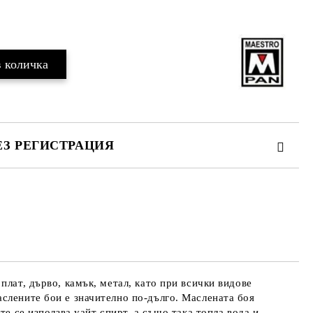
Добави в желани
ЕЗ РЕГИСТРАЦИЯ
те на работния ден.
плат, дърво, камък, метал, като при всички видове
слените бои е значително по-дълго. Маслената боя
те се използва уайт спирт, а също така топла вода и