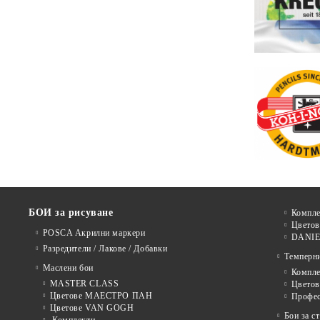
БОИ за рисуване
Компле
Цветов
POSCA Акрилни маркери
DANIE
Разредители / Лакове / Добавки
Темперн
Маслени бои
Компле
MASTER CLASS
Цвето
Цветове МАЕСТРО ПАН
Профе
Цветове VAN GOGH
Бои за с
Комплекти