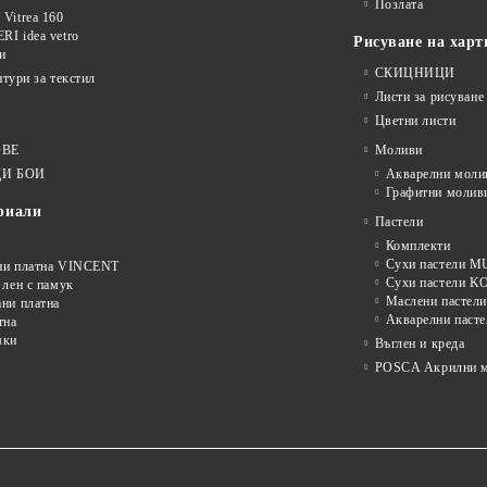
Позлата
Vitrea 160
I idea vetro
Рисуване на харт
и
СКИЦНИЦИ
нтури за текстил
Листи за рисуване
Цветни листи
ОВЕ
Моливи
И БОИ
Акварелни моли
Графитни молив
риали
Пастели
Комплекти
Сухи пастели
ни платна VINCENT
Сухи пастели 
 лен с памук
Маслени пастели
ни платна
Акварелни пасте
тна
мки
Въглен и креда
POSCA Акрилни м