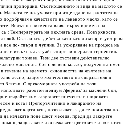
различни пропорции. Съотношението и вида на маслото се
. Маслата се получават при изцеждане на растителни
о подобряваме качеството на лененото масло, като се
тите. Видът на пигмента влияе върху времето на
 са : Температурата на околната среда. Повърхноста,
я слой. Светлината действа като катализатор и ускорява
 все по- твърд и чуплив. За ускоряване на процеса на
о не е изсъхнала, с уайт спирт- минерален терпентин.
велатурни тонове. Тези две съставки действително
калено маслената боя с ленено масло, получената смес
- в течение на времето, склонността на жълтеене на
телно лесно, защото количеството на свързвателя в
без блясък. С прекомерната употреба на този
а използвате работен медиум /ферниз/ за маслени бои,
 ориентирайте към лазурните пигменти в широката
анесем и кога? Препоръчително е лакирането на
редпазват картината, позволяват тя да се почиства по-
 да изчакате поне шест месеца, преди да лакирате
а помощ защитавате и освежавате цветовете и постигате