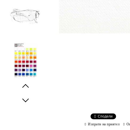
Prev
Next
Сподели
Изпрати на приятел
О