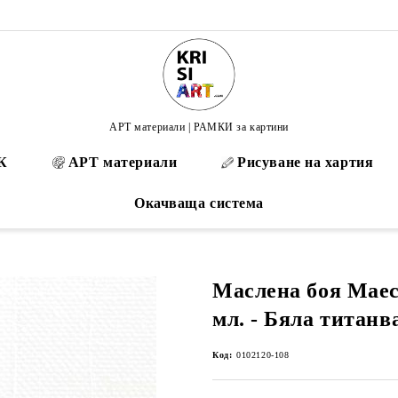
АРТ материали | РАМКИ за картини
К
АРТ материали
Рисуване на хартия
Окачваща система
Маслена боя Маес
мл. - Бяла титанв
Код:
0102120-108