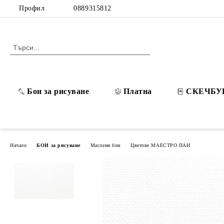
Профил
0889315812
Бои за рисуване
Платна
СКЕЧБУ
Начало
БОИ за рисуване
Маслени бои
Цветове МАЕСТРО ПАН