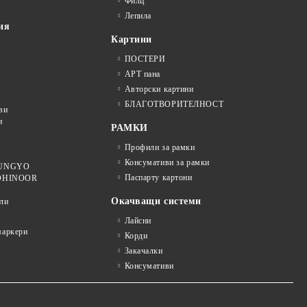
Филц
Лепила
ия
Картини
ПОСТЕРИ
АРТ пана
Авторски картини
БЛАГОТВОРИТЕЛНОСТ
ви
и
РАМКИ
Профили за рамки
Консумативи за рамки
 MUNGYO
Паспарту картони
KOHINOOR
Окачващи системи
ли
Лайсни
аркери
Корди
Закачалки
Консумативи