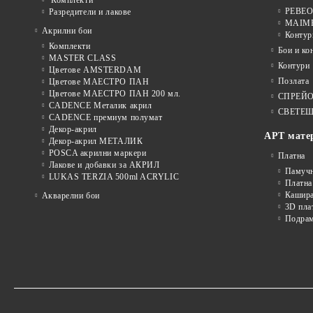
PEBEO 
Разредители и лакове
MAIMER
Акрилни бои
Контур
Комплекти
Бои и ко
MASTER CLASS
Контури
Цветове AMSTERDAM
Позлата
Цветове МАЕСТРО ПАН
Цветове МАЕСТРО ПАН 200 мл.
СПРЕЙ
CADENCE Металик акрил
СВЕТЕЩ
CADENCE премиум полумат
Декор-акрил
АРТ мате
Декор-акрил МЕТАЛИК
POSCA акрилни маркери
Платна
Лакове и добавки за АКРИЛ
Памуч
LUKAS TERZIA 500ml ACRYLIC
Платна
Кашира
Акварелни бои
3D пла
Подра