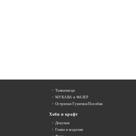
Тънкописци
МУКАВА и ФАЗЕР
Острилки/Гумички/Пособия
Хоби и крафт
Декупаж
Глина и моделин