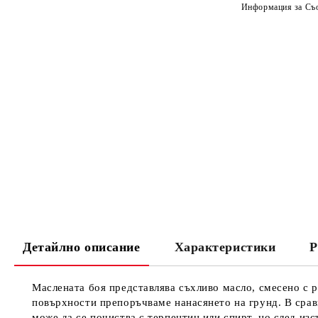
Информация за Съо
Детайлно описание
Характеристики
Р
Маслената боя представлява съхливо масло, смесено с р
повърхности препоръчваме нанасянето на грунд. В сравн
може да се почиства с терпентин или спирт, но след изс