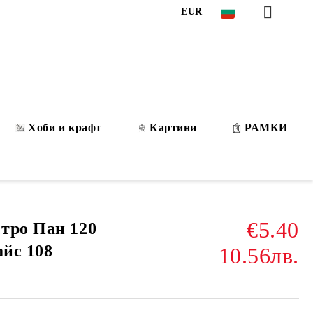
EUR
Хоби и крафт
Картини
РАМКИ
€5.40
тро Пан 120
айс 108
10.56лв.