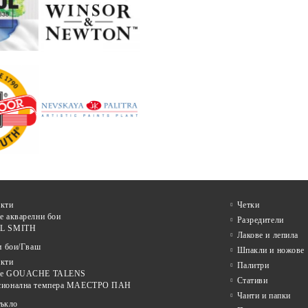
кти
Четки
е акварелни бои
Разредители
L SMITH
Лакове и лепила
и бои/Гваш
Шпакли и ножове
кти
Палитри
ве GOUACHE TALENS
Стативи
сионална темпера МАЕСТРО ПАН
Чанти и папки
тъкло