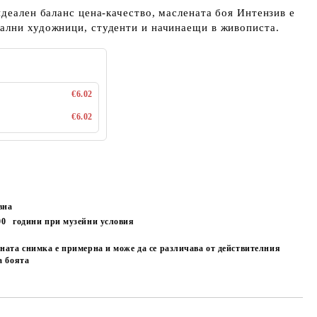
идеален баланс цена-качество, маслената боя Интензив е
ални художници, студенти и начинаещи в живописта.
€6.02
€6.02
.
вна
00
години при музейни условия
ната снимка е примерна и може да се различава от действителния
а боята