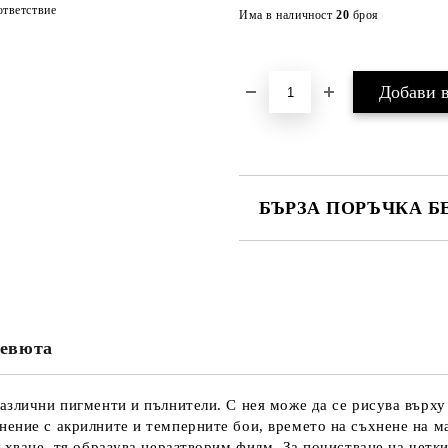
тветствие
Има в наличност
20
броя
БЪРЗА ПОРЪЧКА Б
САМО ПОПЪЛНЕТЕ 4 ПОЛЕТА
евюта
Ние ще се свържем с вас в рамки
азлични пигменти и пълнители. С нея може да се рисува върху 
ение с акрилните и темперните бои, времето на съхнене на ма
ъхване, тя образува неразтворим филм. За почистване на четки