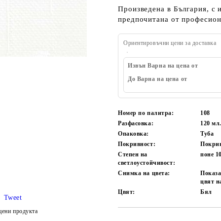
Произведена в България, с 
предпочитана от професион
Ориентировъчни цени за доставка
Извън Варна на цена от
До Варна на цена от
Номер по палитра:
108
Разфасовка:
120 мл
Опаковка:
Туба
Покривност:
Покри
Степен на
поне 1
светлоустойчивост:
Снимка на цвета:
Показа
цвят н
Цвят:
Бял
Tweet
цени продукта