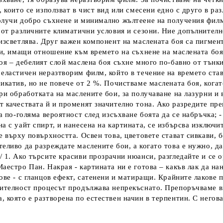
а, които се използват в чист вид или смесени едно с друго в 
получи добро съхнене и минимално жълтеене на получения филм
е от различните климатични условия и сезони. Ние допълнителн
 изсветлява. Друг важен компонент на маслената боя са пигмен
ори, имащи отношение към времето на съхнене на маслената боя
оя – дебелият слой маслена боя съхне много по-бавно от тънки
еластичен неразтворим филм, който в течение на времето става
икатив, но не повече от 2 %. Почистваме маслената боя, когат
ри обработката на маслените бои, за получаване на лазурни и 
т качествата й и променят значително тона. Ако разредите пре
ма по-голяма вероятност след изсъхване боята да се набръчка; 
а с уайт спирт, и нанесена на картината, се избърсва изключи
е върху повърхността. Освен това, цветовете стават сивкави, 
теливо да разреждате маслените бои, а когато това е нужно, д
/ 1. Ако търсите красиви прозрачни нюанси, разгледайте и се
Маестро Пан. Накрая - картината ни е готова – какъв лак да н
ове - с гланцов ефект, сатенени и матиращи. Крайните лакове п
вителност процесът продължава непрекъснато. Препоръчваме ви
, която е разтворена по естествен начин в терпентин. С негов