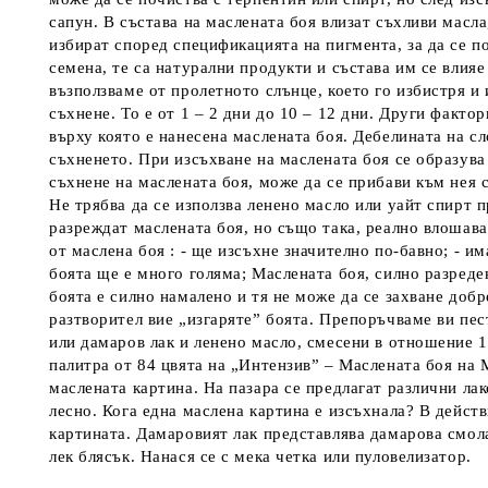
сапун. В състава на маслената боя влизат съхливи масл
избират според спецификацията на пигмента, за да се 
семена, те са натурални продукти и състава им се влия
възползваме от пролетното слънце, което го избистря и
съхнене. То е от 1 – 2 дни до 10 – 12 дни. Други факт
върху която е нанесена маслената боя. Дебелината на сл
съхненето. При изсъхване на маслената боя се образува 
съхнене на маслената боя, може да се прибави към нея с
Не трябва да се използва ленено масло или уайт спирт п
разреждат маслената боя, но също така, реално влошава
от маслена боя : - ще изсъхне значително по-бавно; - и
боята ще е много голяма; Маслената боя, силно разреден
боята е силно намалено и тя не може да се захване добр
разтворител вие „изгаряте” боята. Препоръчваме ви пес
или дамаров лак и ленено масло, смесени в отношение 1
палитра от 84 цвята на „Интензив” – Маслената боя на 
маслената картина. На пазара се предлагат различни лак
лесно. Кога една маслена картина е изсъхнала? В дейст
картината. Дамаровият лак представлява дамарова смола
лек блясък. Нанася се с мека четка или пуловелизатор.