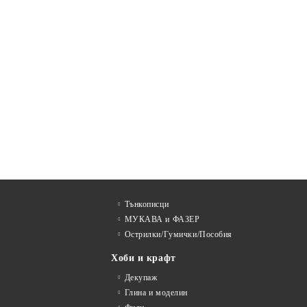
Тънкописци
МУКАВА и ФАЗЕР
Острилки/Гумички/Пособия
Хоби и крафт
Декупаж
Глина и моделин