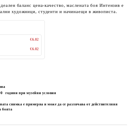
идеален баланс цена-качество, маслената боя Интензив е
ални художници, студенти и начинаещи в живописта.
€6.02
€6.02
вна
00
години при музейни условия
ната снимка е примерна и може да се различава от действителния
а боята