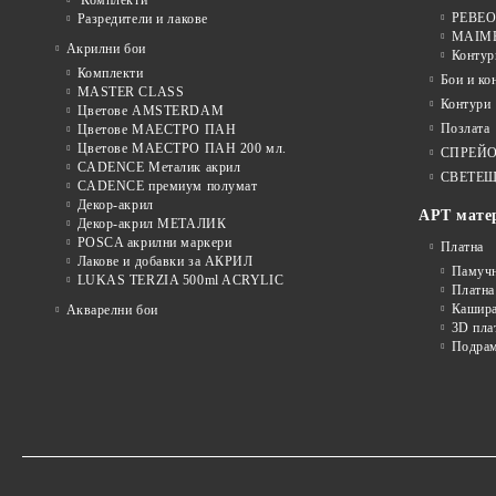
PEBEO 
Разредители и лакове
MAIMER
Акрилни бои
Контур
Комплекти
Бои и ко
MASTER CLASS
Контури
Цветове AMSTERDAM
Позлата
Цветове МАЕСТРО ПАН
Цветове МАЕСТРО ПАН 200 мл.
СПРЕЙ
CADENCE Металик акрил
СВЕТЕЩ
CADENCE премиум полумат
Декор-акрил
АРТ мате
Декор-акрил МЕТАЛИК
POSCA акрилни маркери
Платна
Лакове и добавки за АКРИЛ
Памуч
LUKAS TERZIA 500ml ACRYLIC
Платна
Кашира
Акварелни бои
3D пла
Подра