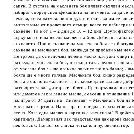
сапун. В състава на маслената боя влизат съхливи масл
избират според спецификацията на пигмента, за да се 
семена, те са натурални продукти и състава им се влия
възползваме от пролетното слънце, което го избистря и
съхнене. То е от 1 – 2 дни до 10 – 12 дни. Други факт
върху която е нанесена маслената боя. Дебелината на сл
съхненето. При изсъхване на маслената боя се образува 
съхнене на маслената боя, може да се прибави към нея с
Не трябва да се използва ленено масло или уайт спирт п
разреждат маслената боя, но също така, реално влошава
от маслена боя : - ще изсъхне значително по-бавно; - и
боята ще е много голяма; Маслената боя, силно разреден
боята е силно намалено и тя не може да се захване добр
разтворител вие „изгаряте” боята. Препоръчваме ви пес
или дамаров лак и ленено масло, смесени в отношение 1
палитра от 84 цвята на „Интензив” – Маслената боя на 
маслената картина. На пазара се предлагат различни лак
лесно. Кога една маслена картина е изсъхнала? В дейст
картината. Дамаровият лак представлява дамарова смола
лек блясък. Нанася се с мека четка или пуловелизатор.