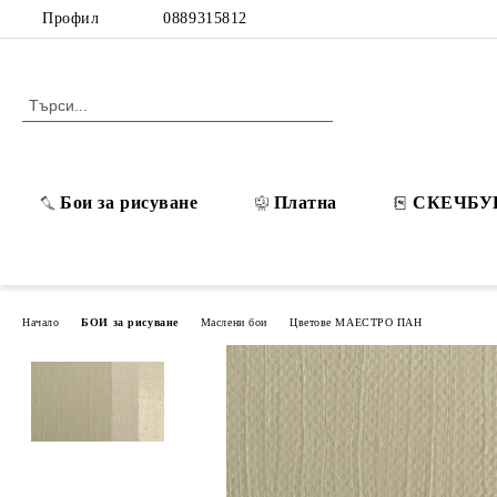
Профил
0889315812
Бои за рисуване
Платна
СКЕЧБУ
Начало
БОИ за рисуване
Маслени бои
Цветове МАЕСТРО ПАН