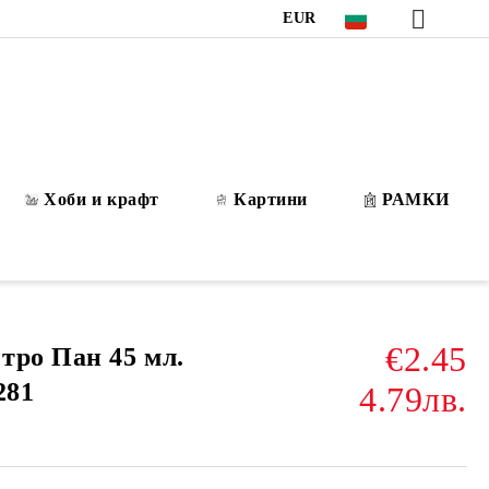
EUR
Хоби и крафт
Картини
РАМКИ
€2.45
тро Пан 45 мл.
281
4.79лв.