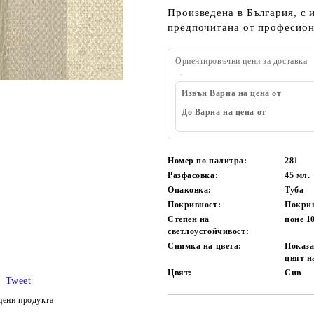
Произведена в България, с 
предпочитана от професион
Ориентировъчни цени за доставка
Извън Варна на цена от
До Варна на цена от
Номер по палитра:
281
Разфасовка:
45 мл.
Опаковка:
Туба
Покривност:
Покри
Степен на
поне 1
светлоустойчивост:
Снимка на цвета:
Показа
цвят н
Цвят:
Сив
Tweet
цени продукта