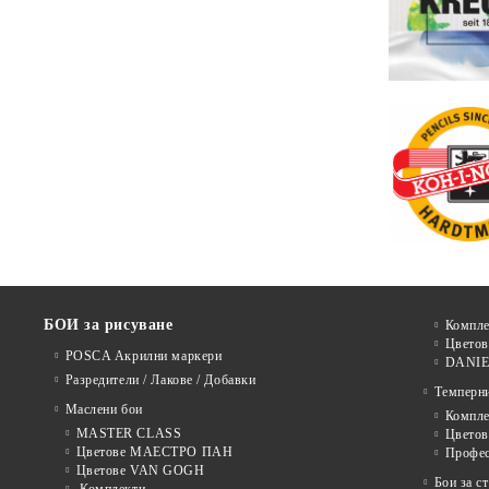
БОИ за рисуване
Компле
Цветов
POSCA Акрилни маркери
DANIE
Разредители / Лакове / Добавки
Темперн
Маслени бои
Компле
MASTER CLASS
Цвето
Цветове МАЕСТРО ПАН
Профе
Цветове VAN GOGH
Бои за с
Комплекти