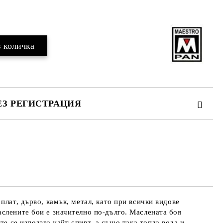
Добави в желани
ЕЗ РЕГИСТРАЦИЯ
те на работния ден.
плат, дърво, камък, метал, като при всички видове
слените бои е значително по-дълго. Маслената боя
те се използва уайт спирт, а също така топла вода и