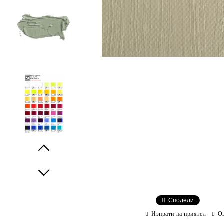
Prev
Next
Сподели
Изпрати на приятел
О