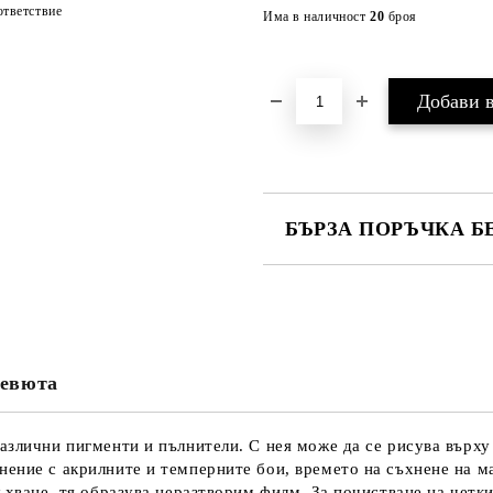
тветствие
Има в наличност
20
броя
БЪРЗА ПОРЪЧКА Б
САМО ПОПЪЛНЕТЕ 4 ПОЛЕТА
евюта
Ние ще се свържем с вас в рамки
азлични пигменти и пълнители. С нея може да се рисува върху 
ение с акрилните и темперните бои, времето на съхнене на ма
ъхване, тя образува неразтворим филм. За почистване на четки