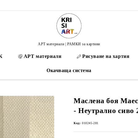
АРТ материали | РАМКИ за картини
К
АРТ материали
Рисуване на хартия
Окачваща система
Маслена боя Маес
- Неутрално сиво 
Код:
010245-281