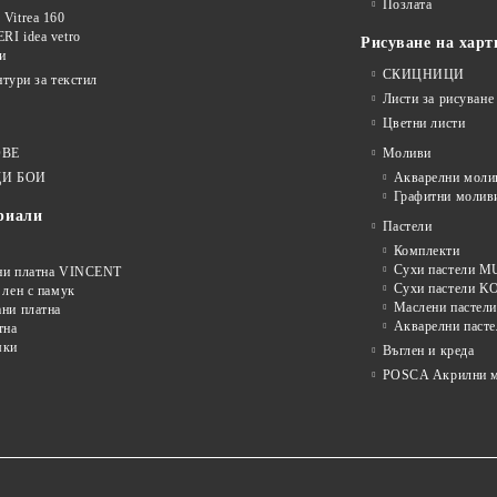
Позлата
Vitrea 160
I idea vetro
Рисуване на харт
и
СКИЦНИЦИ
нтури за текстил
Листи за рисуване
Цветни листи
ОВЕ
Моливи
И БОИ
Акварелни моли
Графитни молив
риали
Пастели
Комплекти
Сухи пастели
ни платна VINCENT
Сухи пастели 
 лен с памук
Маслени пастели
ни платна
Акварелни пасте
тна
мки
Въглен и креда
POSCA Акрилни м