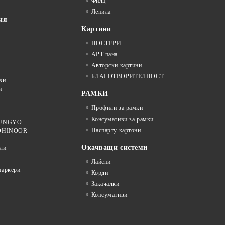
Филц
Лепила
ия
Картини
ПОСТЕРИ
АРТ пана
Авторски картини
БЛАГОТВОРИТЕЛНОСТ
ви
и
РАМКИ
Профили за рамки
Консумативи за рамки
 MUNGYO
Паспарту картони
KOHINOOR
Окачващи системи
ли
Лайсни
аркери
Корди
Закачалки
Консумативи