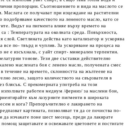
различни пропорции. Съотношението и вида на маслото се
. Маслата се получават при изцеждане на растителни
о подобряваме качеството на лененото масло, като се
тите. Видът на пигмента влияе върху времето на
 са : Температурата на околната среда. Повърхноста,
я слой. Светлината действа като катализатор и ускорява
 все по- твърд и чуплив. За ускоряване на процеса на
о не е изсъхнала, с уайт спирт- минерален терпентин.
велатурни тонове. Тези две съставки действително
калено маслената боя с ленено масло, получената смес
- в течение на времето, склонността на жълтеене на
телно лесно, защото количеството на свързвателя в
без блясък. С прекомерната употреба на този
а използвате работен медиум /ферниз/ за маслени бои,
 ориентирайте към лазурните пигменти в широката
анесем и кога? Препоръчително е лакирането на
редпазват картината, позволяват тя да се почиства по-
 да изчакате поне шест месеца, преди да лакирате
а помощ защитавате и освежавате цветовете и постигате