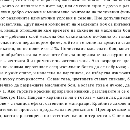
а, които се използват в чист вид или смесени едно с друго в 
получи добро съхнене и минимално жълтеене на получения филм
е от различните климатични условия и сезони. Ние допълнителн
 изсветлява. Друг важен компонент на маслената боя са пигмен
ори, имащи отношение към времето на съхнене на маслената боя
оя – дебелият слой маслена боя съхне много по-бавно от тънки
еластичен неразтворим филм, който в течение на времето става
икатив, но не повече от 2 %. Почистваме маслената боя, когат
ри обработката на маслените бои, за получаване на лазурни и 
т качествата й и променят значително тона. Ако разредите пре
ма по-голяма вероятност след изсъхване боята да се набръчка; 
а с уайт спирт, и нанесена на картината, се избърсва изключи
е върху повърхността. Освен това, цветовете стават сивкави, 
теливо да разреждате маслените бои, а когато това е нужно, д
/ 1. Ако търсите красиви прозрачни нюанси, разгледайте и се
Маестро Пан. Накрая - картината ни е готова – какъв лак да н
ове - с гланцов ефект, сатенени и матиращи. Крайните лакове п
вителност процесът продължава непрекъснато. Препоръчваме ви
, която е разтворена по естествен начин в терпентин. С негов