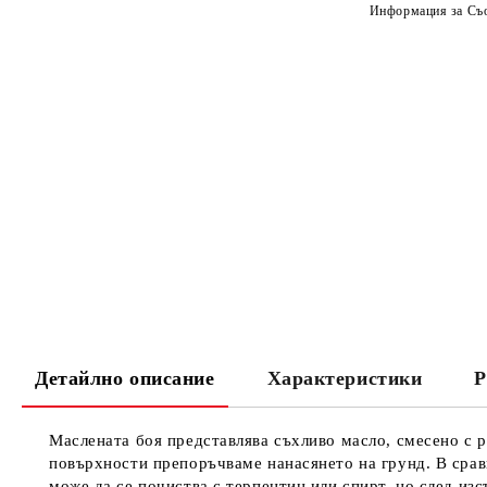
Информация за Съо
Детайлно описание
Характеристики
Р
Маслената боя представлява съхливо масло, смесено с р
повърхности препоръчваме нанасянето на грунд. В сравн
може да се почиства с терпентин или спирт, но след изс