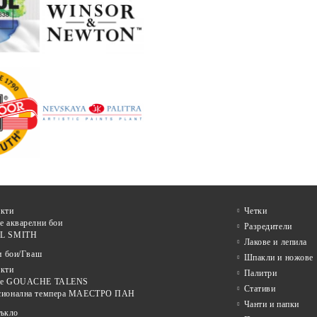
кти
Четки
е акварелни бои
Разредители
L SMITH
Лакове и лепила
и бои/Гваш
Шпакли и ножове
кти
Палитри
ве GOUACHE TALENS
Стативи
сионална темпера МАЕСТРО ПАН
Чанти и папки
тъкло