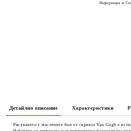
Информация за Съо
Детайлно описание
Характеристики
Р
Рисуването с маслените бои от серията Van Gogh е исти
Изберете от широката и същевременно балансирана пали