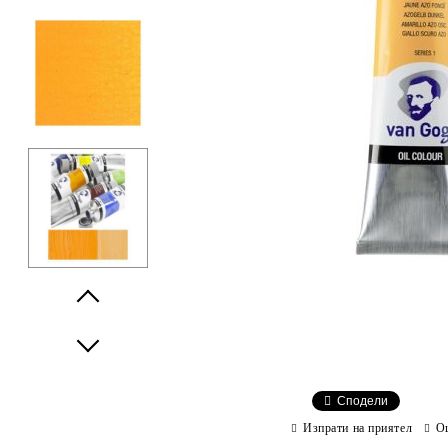
Prev
Next
Сподели
Изпрати на приятел
О