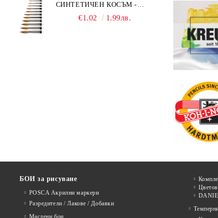
СИНТЕТИЧЕН КОСЪМ -
MILLENIUM 211 - №0
€1.02
1.99лв.
БОИ за рисуване
Компле
Цветов
POSCA Акрилни маркери
DANIE
Разредители / Лакове / Добавки
Темперн
Маслени бои