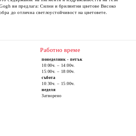
 Gogh ви предлага: Силни и брилянтни цветове Високо
обра до отлична светлоустойчивост на цветовете.
Работно време
понеделник - петък
10:00ч. – 14:00ч.
15:00ч. – 18:00ч.
събота
10:30ч. – 15:00ч.
неделя
Затворено