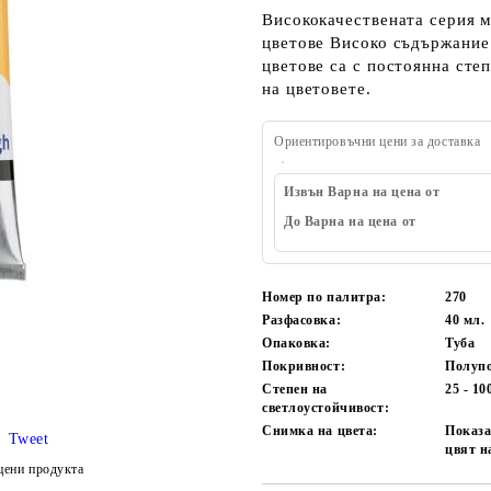
Висококачествената серия м
цветове Високо съдържание 
цветове са с постоянна сте
на цветовете.
Ориентировъчни цени за доставка
Извън Варна на цена от
До Варна на цена от
Номер по палитра:
270
Разфасовка:
40
мл.
Опаковка:
Туба
Покривност:
Полуп
Степен на
25 - 1
светлоустойчивост:
Снимка на цвета:
Показа
Tweet
цвят н
цени продукта