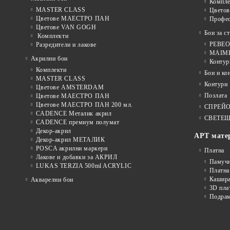
Компле
MASTER CLASS
Цвето
Цветове МАЕСТРО ПАН
Профе
Цветове VAN GOGH
Бои за с
Комплекти
PEBEO 
Разредители и лакове
MAIMER
Акрилни бои
Контур
Комплекти
Бои и ко
MASTER CLASS
Контури
Цветове AMSTERDAM
Позлата
Цветове МАЕСТРО ПАН
Цветове МАЕСТРО ПАН 200 мл.
СПРЕЙ
CADENCE Металик акрил
СВЕТЕЩ
CADENCE премиум полумат
Декор-акрил
АРТ мате
Декор-акрил МЕТАЛИК
POSCA акрилни маркери
Платна
Лакове и добавки за АКРИЛ
Памуч
LUKAS TERZIA 500ml ACRYLIC
Платна
Кашира
Акварелни бои
3D пла
Подра