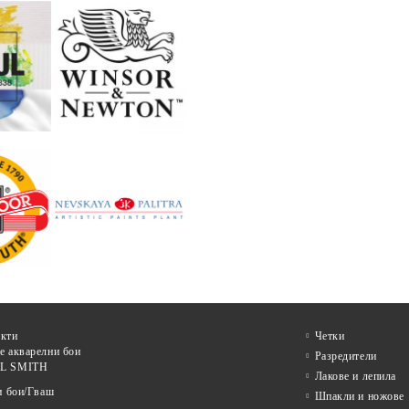
кти
Четки
е акварелни бои
Разредители
L SMITH
Лакове и лепила
и бои/Гваш
Шпакли и ножове