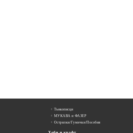
Тънкописци
МУКАВА и ФАЗЕР
Острилки/Гумички/Пособия
Хоби и крафт