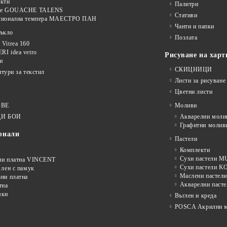
кти
Палитри
ве GOUACHE TALENS
Стативи
сионална темпера МАЕСТРО ПАН
Чанти и папки
тъкло
Позлата
Vitrea 160
I idea vetro
Рисуване на харт
и
СКИЦНИЦИ
нтури за текстил
Листи за рисуване
Цветни листи
ОВЕ
Моливи
И БОИ
Акварелни моли
Графитни молив
риали
Пастели
Комплекти
Сухи пастели
ни платна VINCENT
Сухи пастели 
 лен с памук
Маслени пастели
ни платна
Акварелни пасте
тна
мки
Въглен и креда
POSCA Акрилни м