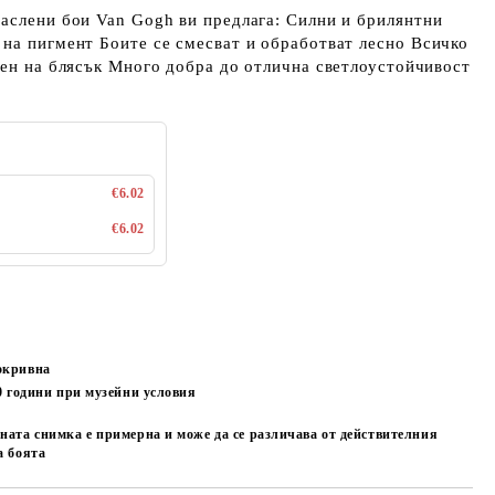
аслени бои Van Gogh ви предлага: Силни и брилянтни
на пигмент Боите се смесват и обработват лесно Всичко
пен на блясък Много добра до отлична светлоустойчивост
€6.02
€6.02
окривна
00
години при музейни условия
ната снимка е примерна и може да се различава от действителния
а боята