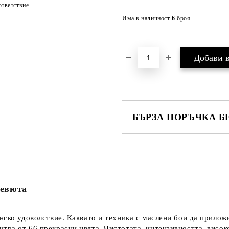
тветствие
Има в наличност
6
броя
БЪРЗА ПОРЪЧКА Б
САМО ПОПЪЛНЕТЕ 4 ПОЛЕТА
евюта
Ние ще се свържем с вас в рамки
нско удоволствие. Каквато и техника с маслени бои да приложи
тра от 66 прекрасни цвята. Чистотата, интензивността, висок