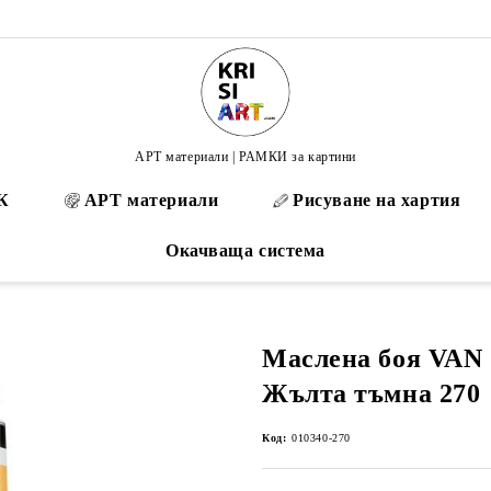
АРТ материали | РАМКИ за картини
К
АРТ материали
Рисуване на хартия
Окачваща система
Маслена боя VAN 
Жълта тъмна 270
Код:
010340-270