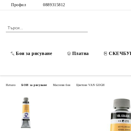
Профил
0889315812
Бои за рисуване
Платна
СКЕЧБУ
Начало
БОИ за рисуване
Маслени бои
Цветове VAN GOGH