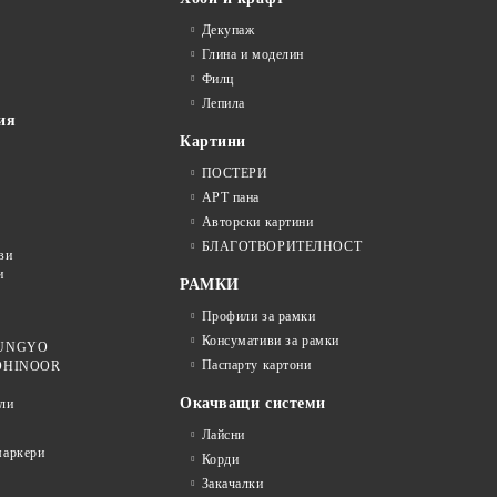
Декупаж
Глина и моделин
Филц
Лепила
ия
Картини
ПОСТЕРИ
АРТ пана
Авторски картини
БЛАГОТВОРИТЕЛНОСТ
ви
и
РАМКИ
Профили за рамки
Консумативи за рамки
 MUNGYO
Паспарту картони
KOHINOOR
Окачващи системи
ли
Лайсни
аркери
Корди
Закачалки