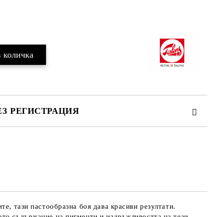
Добави в желани
ЕЗ РЕГИСТРАЦИЯ
те на работния ден.
те, тази пастообразна боя дава красиви резултати.
ото съдържание на пигменти и издръжливостта на тези